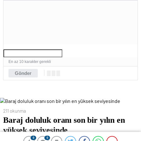
En az 10 karakter gerekli
Gönder
211 okunma
Baraj doluluk oranı son bir yılın en
yüksek seviyesinde
0
0
0
0
18 Ocak 2024 00:18
ABONE OL
News