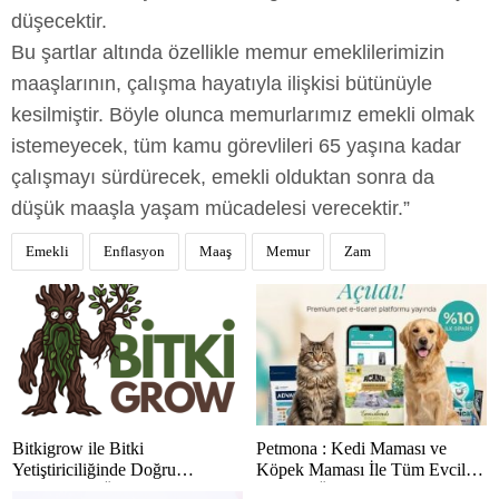
düşecektir.
Bu şartlar altında özellikle memur emeklilerimizin
maaşlarının, çalışma hayatıyla ilişkisi bütünüyle
kesilmiştir. Böyle olunca memurlarımız emekli olmak
istemeyecek, tüm kamu görevlileri 65 yaşına kadar
çalışmayı sürdürecek, emekli olduktan sonra da
düşük maaşla yaşam mücadelesi verecektir.”
Emekli
Enflasyon
Maaş
Memur
Zam
Bitkigrow ile Bitki
Petmona : Kedi Maması ve
Yetiştiriciliğinde Doğru
Köpek Maması İle Tüm Evcil
Ekipman ve Ürün Seçimi
Hayvan Ürünleri