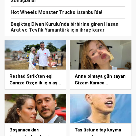
Sonuçlandı
Hot Wheels Monster Trucks İstanbul’da!
Beşiktaş Divan Kurulu’nda birbirine giren Hasan
Arat ve Tevfik Yamantürk için ihraç karar
Reshad Strik’ten eşi
Anne olmaya gün sayan
Gamze Özçelik için aşk
Gizem Karaca
dolu sözler! “Benim
heyecanını paylaştı!
cennetim…”
“Senelerdir annelik
yapıyorum ama bu sene
farklı…”
Boşanacakları
Taş üstüne taş koyma