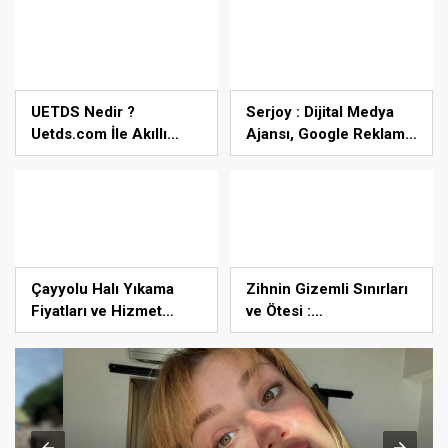
Teknopark’tan Dünyaya
Açılıyor
UETDS Nedir ?
Serjoy : Dijital Medya
Uetds.com İle Akıllı
Ajansı, Google Reklam
Dijital Taşımacılık
Ajansı, SEO Ajansı ve
Yazılımı
Web Tasarım Ajansı
Çayyolu Halı Yıkama
Zihnin Gizemli Sınırları
Fiyatları ve Hizmet
ve Ötesi :
Kalitesi
Nasılnedir.com