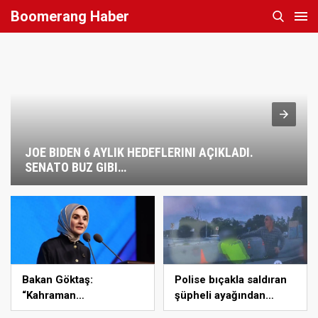
Boomerang Haber
JOE BIDEN 6 AYLIK HEDEFLERINI AÇIKLADI.
SENATO BUZ GIBI…
Bakan Göktaş:
Polise bıçakla saldıran
“Kahraman
şüpheli ayağından
gazilerimizin haklarını
vurularak yakalandı