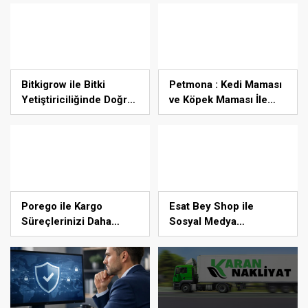
güçlendiren yeni bir
dönemin kapılarını
aralıyoruz”
Bitkigrow ile Bitki
Petmona : Kedi Maması
Yetiştiriciliğinde Doğru
ve Köpek Maması İle
Ekipman ve Ürün Seçimi
Tüm Evcil Hayvan
Ürünleri
Porego ile Kargo
Esat Bey Shop ile
Süreçlerinizi Daha
Sosyal Medya
Kolay Yönetin
Hizmetlerinde Güçlü
Panel Deneyimi