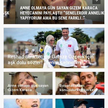
ANNE OLMAYA GÜN SAYAN GIZEM KARACA
HEYECANINI PAYLAŞTI! “SENELERDIR ANNELIK
YAPIYORUM AMA BU SENE FARKLI…”
Reshad Strik’ten eşi Gamze Özçelik için
aşk dolu sözler! “Benim cennetim…”
Anne olmaya gün sayan
Boşanacakları
Gizem Karaca
konuşulurken herkesi
heyecanını paylaştı!
şaşırttı! Anıl Altan’dan
“Senelerdir annelik
Pelin Akil’e duygusal
yapıyorum ama bu sene
Anneler Günü mesajı
farklı…”