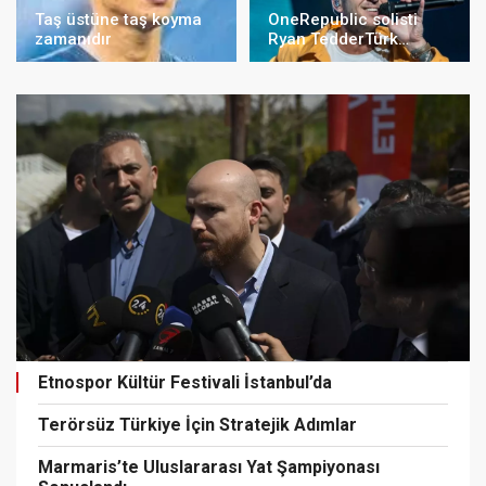
Taş üstüne taş koyma
OneRepublic solisti
zamanıdır
Ryan TedderTürk
bayraklı t-shirt ile
konsere çıktı!
Etnospor Kültür Festivali İstanbul’da
Terörsüz Türkiye İçin Stratejik Adımlar
Marmaris’te Uluslararası Yat Şampiyonası