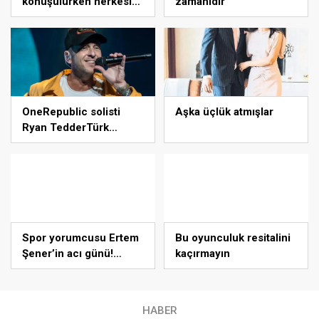
konuşulurken herkesi
zamanıdır
şaşırttı! Anıl Altan’dan
Pelin Akil’e duygusal
Anneler Günü mesajı
OneRepublic solisti
Aşka üçlük atmışlar
Ryan TedderTürk
bayraklı t-shirt ile
konsere çıktı!
Spor yorumcusu Ertem
Bu oyunculuk resitalini
Şener’in acı günü!
kaçırmayın
Annesi Meltem Şener’i
kaybetti…
HABER