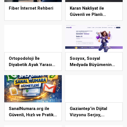
Fiber İnternet Rehberi
Karan Nakliyat ile
Güvenli ve Planlı
Taşınma Deneyimi
Ortopodoloji İle
Sosyox, Sosyal
Diyabetik Ayak Yarası
Medyada Büyümenin
Tedavisi
Güvenilir Adresi Olarak
Öne Çıkıyor
SanalNumara.org ile
Gaziantep’in Dijital
Güvenli, Hızlı ve Pratik
Vizyonu Serjoy,
SMS Onay Çözümleri
Gaziantep Üniversitesi