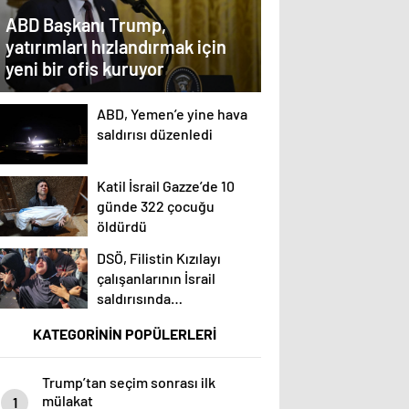
ABD Başkanı Trump,
yatırımları hızlandırmak için
yeni bir ofis kuruyor
ABD, Yemen’e yine hava
saldırısı düzenledi
Katil İsrail Gazze’de 10
günde 322 çocuğu
öldürdü
DSÖ, Filistin Kızılayı
çalışanlarının İsrail
saldırısında
öldürülmesini kınadı
KATEGORİNİN POPÜLERLERİ
Trump’tan seçim sonrası ilk
mülakat
1