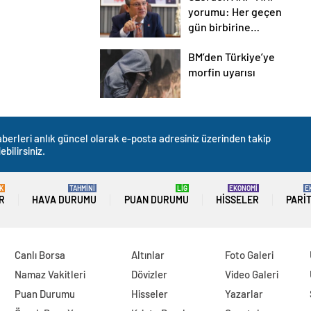
yorumu: Her geçen
gün birbirine
benziyorlar
BM’den Türkiye’ye
morfin uyarısı
berleri anlık güncel olarak e-posta adresiniz üzerinden takip
ebilirsiniz.
K
TAHMİNİ
LİG
EKONOMİ
E
R
HAVA DURUMU
PUAN DURUMU
HISSELER
PARI
Canlı Borsa
Altınlar
Foto Galeri
Namaz Vakitleri
Dövizler
Video Galeri
Puan Durumu
Hisseler
Yazarlar