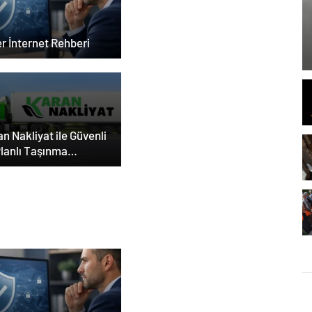
r İnternet Rehberi
n Nakliyat ile Güvenli
Planlı Taşınma
eyimi
 Bey Shop ile Sosyal
ya Hizmetlerinde
lü Panel Deneyimi