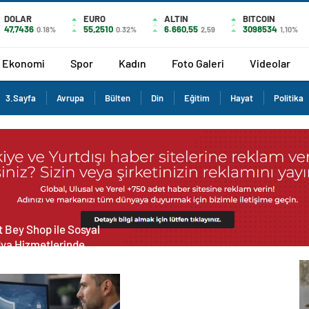
DOLAR
EURO
ALTIN
BITCOIN
47,7436
55,2510
6.660,55
3098534
0.18%
0.32%
2,59
1,10%
Ekonomi
Spor
Kadın
Foto Galeri
Videolar
3.Sayfa
Avrupa
Bülten
Din
Eğitim
Hayat
Politika
 Bey Shop ile Sosyal
ya Hizmetlerinde
lü Panel Deneyimi