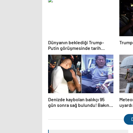
Dünyanın beklediği Trump-
Trump
Putin görüşmesinde tarih
netleşti
Denizde kaybolan balıkçı 95
Meteoro
gün sonra sağ bulundu! Bakın
uyardı!
ne yemiş
görün
D