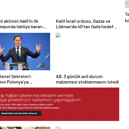
Te
kı
li aktivist Halil’in ilk
Katil İsrail ordusu, Gazze ve
asında tahliye kararı
Lübnan’da 40’tan fazla hedefe
dı
hava saldırısı düzenledi
enel Sekreteri:
AB, 3 günlük acil durum
nın Polonya’ya
malzemesi stoklanmasını istedi
ası halinde “yıkıcı”
le karşılaşacak