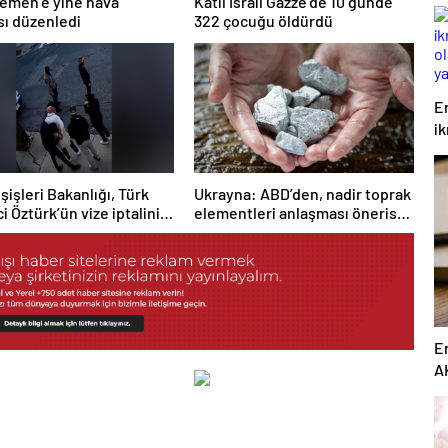
emen’e yine hava
Katil İsrail Gazze’de 10 günde
ısı düzenledi
322 çocuğu öldürdü
E
i
o
y
şişleri Bakanlığı, Türk
Ukrayna: ABD’den, nadir toprak
i Öztürk’ün vize iptalini
elementleri anlaşması önerisi
yamadı
bugün resmi olarak alındı
E
A