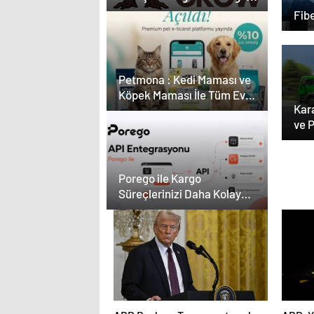
Ekipman ve Ürün
Fibe
Seçimi
Petmona : Kedi Maması ve
Köpek Maması İle Tüm Evcil
Kara
Hayvan Ürünleri
ve 
Den
Porego ile Kargo
Süreçlerinizi Daha Kolay
Yönetin