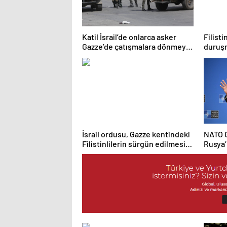
Katil İsrail’de onlarca asker
Filistin
Gazze’de çatışmalara dönmeyi
duruşm
reddediyor
çıkma
İsrail ordusu, Gazze kentindeki
NATO G
Filistinlilerin sürgün edilmesi
Rusya’
için “tahliye emri” yayımladı
saldırm
tepkiy