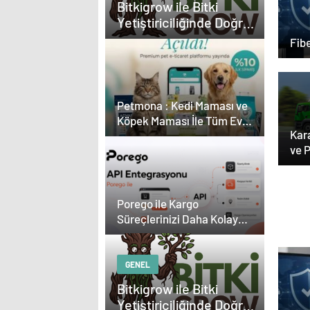
Bitkigrow ile Bitki
Yetiştiriciliğinde Doğru
Ekipman ve Ürün
Fibe
Seçimi
Petmona : Kedi Maması ve
Köpek Maması İle Tüm Evcil
Kara
Hayvan Ürünleri
ve 
Den
Esat
Porego ile Kargo
Med
Süreçlerinizi Daha Kolay
Güç
Yönetin
GENEL
Bitkigrow ile Bitki
Yetiştiriciliğinde Doğru