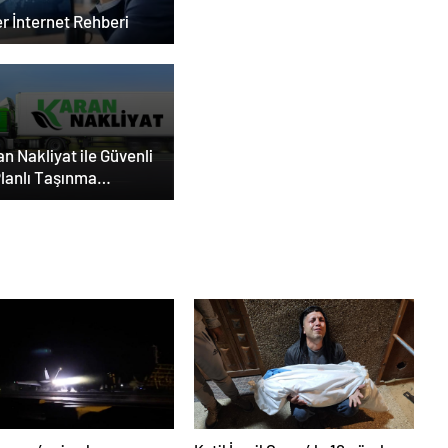
r İnternet Rehberi
n Nakliyat ile Güvenli
Planlı Taşınma
eyimi