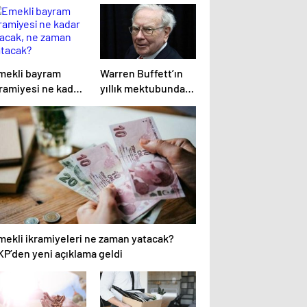
mekli bayram
Warren Buffett’ın
kramiyesi ne kadar
yıllık mektubunda
lacak, ne zaman
dikkat çeken 6 bilgi
atacak?
mekli ikramiyeleri ne zaman yatacak?
KP’den yeni açıklama geldi