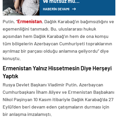
ve mutsuz mu
hissediyorsunuz? İşte
HABERİN DEVAMI
nedeni…
Putin, “
Ermenistan
, Dağlık Karabağ’ın bağımsızlığını ve
egemenliğini tanımadı. Bu, uluslararası hukuk
açısından hem Dağlık Karabağ’ın hem de ona komşu
tüm bölgelerin Azerbaycan Cumhuriyeti topraklarının
ayrılmaz bir parçası olduğu anlamına geliyordu” diye
konuştu.
Ermenistan Yalnız Hissetmesin Diye Herşeyi
Yaptık
Rusya Devlet Başkanı Vladimir Putin, Azerbaycan
Cumhurbaşkanı İlham Aliyev ve Ermenistan Başbakanı
Nikol Paşinyan 10 Kasım itibariyle Dağlık Karabağ’da 27
Eylül’den beri devam eden çatışmaların durması için
bir anlaşma imzalamıştı.