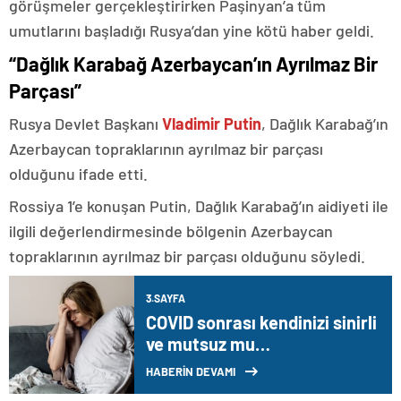
görüşmeler gerçekleştirirken Paşinyan’a tüm
umutlarını başladığı Rusya’dan yine kötü haber geldi.
“Dağlık Karabağ Azerbaycan’ın Ayrılmaz Bir
Parçası”
Rusya Devlet Başkanı
Vladimir Putin
, Dağlık Karabağ’ın
Azerbaycan topraklarının ayrılmaz bir parçası
olduğunu ifade etti.
Rossiya 1’e konuşan Putin, Dağlık Karabağ’ın aidiyeti ile
ilgili değerlendirmesinde bölgenin Azerbaycan
topraklarının ayrılmaz bir parçası olduğunu söyledi.
3.SAYFA
COVID sonrası kendinizi sinirli
ve mutsuz mu
hissediyorsunuz? İşte
HABERİN DEVAMI
nedeni…