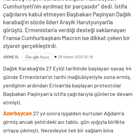
Cumhuriyeti'nin ayrılmaz bir parçasıdır” dedi. İstifa
çağrılarını kabul etmeyen Başbakan Paşinyan Dağlık
karabağ'ın sözde lideri Arayik Harutyunyan'la
görüştü. Ermenistan'a verdiği desteği saklamayan
Fransa Cumhurbaşkanı Macron ise dikkat çeken bir
ziyaret gerçekleştirdi.
29 Kasım 2020 01:16
ABONE OL
News
Dağlık Karabağ’da 27 Eylül tarihinde başlayan savaş 44
günde Ermenistan’ın tarihi mağlubiyetiyle sona ermiş,
yenilginin ardından Erivan’da başlayan protestolar
Başbakan Paşinyan’a istifa çağrılarıyla günlerce devam
etmişti.
Azerbaycan
27 yıl sonra işgalden kurtulan Ağdam’a
girmiş ancak şehirdeki acı tablo, gün ışığıyla birlikte
ortaya çıkmıştı. Neredeyse tek bir sağlam bina