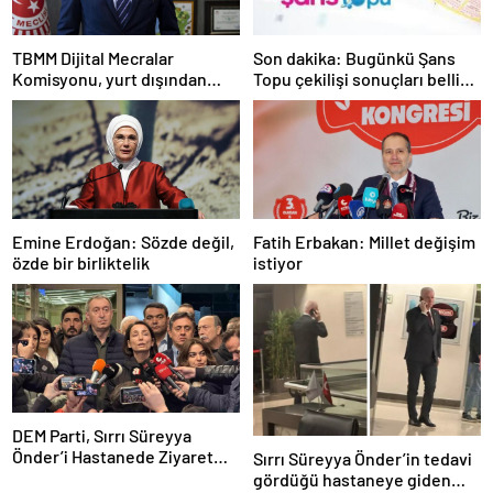
TBMM Dijital Mecralar
Son dakika: Bugünkü Şans
Komisyonu, yurt dışından
Topu çekilişi sonuçları belli
gelecek Google yetkililerini
oldu! 7 Mayıs 2025 Şans Topu
dinleyecek
bilet sonucu sorgulama
ekranı!
Emine Erdoğan: Sözde değil,
Fatih Erbakan: Millet değişim
özde bir birliktelik
istiyor
DEM Parti, Sırrı Süreyya
Önder’i Hastanede Ziyaret
Sırrı Süreyya Önder’in tedavi
Etti
gördüğü hastaneye giden