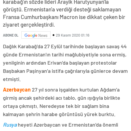
karabağ'ın sözde lideri Arayik Harutyunyan'la
görüştü. Ermenistan'a verdiği desteği saklamayan
Fransa Cumhurbaşkanı Macron ise dikkat çeken bir
ziyaret gerçekleştirdi.
29 Kasım 2020 01:16
ABONE OL
News
Dağlık Karabağ’da 27 Eylül tarihinde başlayan savaş 44
günde Ermenistan’ın tarihi mağlubiyetiyle sona ermiş,
yenilginin ardından Erivan’da başlayan protestolar
Başbakan Paşinyan’a istifa çağrılarıyla günlerce devam
etmişti.
Azerbaycan
27 yıl sonra işgalden kurtulan Ağdam’a
girmiş ancak şehirdeki acı tablo, gün ışığıyla birlikte
ortaya çıkmıştı. Neredeyse tek bir sağlam bina
kalmayan şehrin harabe görüntüsü yürek burktu.
Rusya
heyeti Azerbaycan ve Ermenistan’da önemli