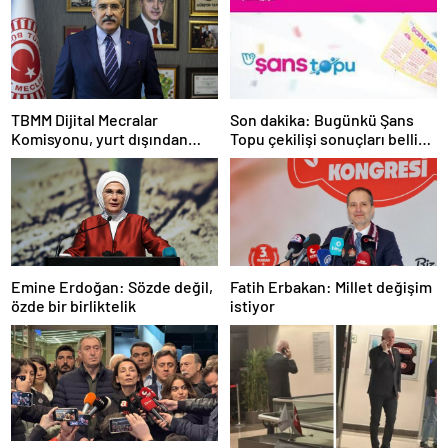
TBMM Dijital Mecralar
Son dakika: Bugünkü Şans
Komisyonu, yurt dışından
Topu çekilişi sonuçları belli
gelecek Google yetkililerini
oldu! 7 Mayıs 2025 Şans Topu
dinleyecek
bilet sonucu sorgulama
ekranı!
Emine Erdoğan: Sözde değil,
Fatih Erbakan: Millet değişim
özde bir birliktelik
istiyor