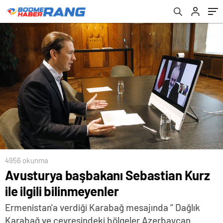
4956 okunma
Avusturya başbakanı Sebastian Kurz
ile ilgili bilinmeyenler
Ermenistan'a verdiği Karabağ mesajında “ Dağlık
Karabağ ve çevresindeki bölgeler Azerbaycan