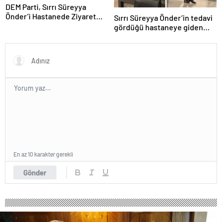
DEM Parti, Sırrı Süreyya
Önder’i Hastanede Ziyaret
Sırrı Süreyya Önder’in tedavi
Etti
gördüğü hastaneye giden
İstanbul Valisi’nden telefon
trafiği
En az 10 karakter gerekli
Gönder