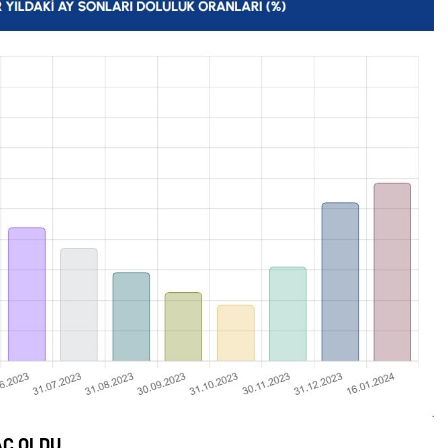
AÇ OLDU