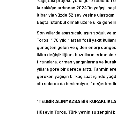
Yağıştaki projeksiyona göre tablonun 
kuraklığın ardından 2024’ün yağışlı başl
itibarıyla yüzde 52 seviyesine ulaştığın
Başta İstanbul olmak üzere ülke genelinde
Son yıllarda aşırı sıcak, aşırı soğuk ve 
Toros, “170 yıldır artan fosil yakıt kulla
güneşten gelen ve giden enerji dengesi
iklim değişikliğine, buzulların erimesi
fırtınalara, orman yangınlarına ve kura
yıllara göre bir derece arttı. Tahminl
gereken yağışın birkaç saat içinde yağd
altı sularını da beslemiyor. ” değerlen
“TEDBİR ALINMAZSA BİR KURAKLIKLA
Hüseyin Toros, Türkiye’nin su zengini bi