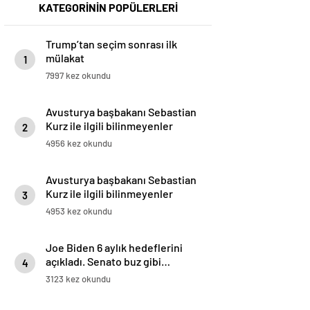
KATEGORİNİN POPÜLERLERİ
Trump’tan seçim sonrası ilk
mülakat
1
7997 kez okundu
Avusturya başbakanı Sebastian
Kurz ile ilgili bilinmeyenler
2
4956 kez okundu
Avusturya başbakanı Sebastian
Kurz ile ilgili bilinmeyenler
3
4953 kez okundu
Joe Biden 6 aylık hedeflerini
açıkladı. Senato buz gibi…
4
3123 kez okundu