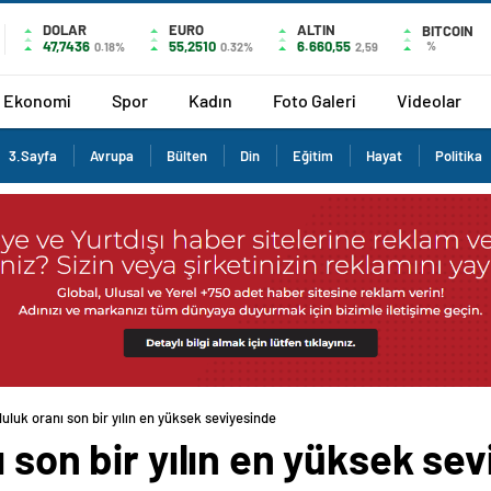
DOLAR
EURO
ALTIN
BITCOIN
47,7436
55,2510
6.660,55
%
0.18%
0.32%
2,59
Ekonomi
Spor
Kadın
Foto Galeri
Videolar
3.Sayfa
Avrupa
Bülten
Din
Eğitim
Hayat
Politika
luluk oranı son bir yılın en yüksek seviyesinde
ı son bir yılın en yüksek se