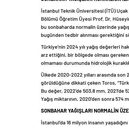
İstanbul Teknik Üniversitesi (İTÜ) Uçak
Bölümü Öğretim Üyesi Prof. Dr. Hüseyin 
bu sonbaharda normalin üzerinde yağış
bugünden tedbir alınması gerektiğini s
Türkiye’nin 2024 yılı yağış değerleri ha
arz ettiğini, bir bölgede olması gereke
olmaması durumunda hidrolojik kuraklık
Ülkede 2020-2022 yılları arasında son 20
görüldüğüne dikkati çeken Toros, “Türki
Bu değer, 2022’de 503,8 mm, 2021’de 5
Yağış miktarının, 2020’den sonra 574 m
SONBAHAR YAĞIŞLARI NORMALİN ÜZ
İstanbul’da 16 milyon insanın yaşadığını