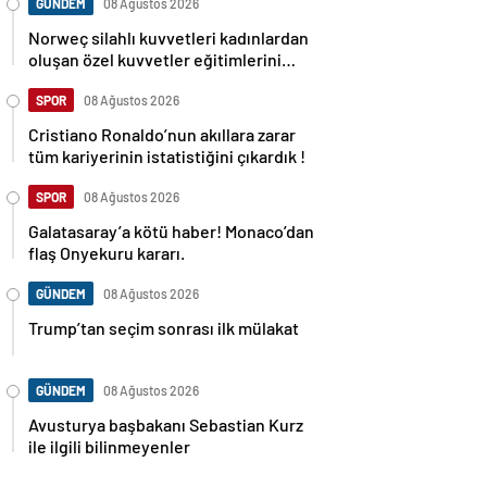
GÜNDEM
08 Ağustos 2026
Norweç silahlı kuvvetleri kadınlardan
oluşan özel kuvvetler eğitimlerini
başlattı.
SPOR
08 Ağustos 2026
Cristiano Ronaldo’nun akıllara zarar
tüm kariyerinin istatistiğini çıkardık !
SPOR
08 Ağustos 2026
Galatasaray’a kötü haber! Monaco’dan
flaş Onyekuru kararı.
GÜNDEM
08 Ağustos 2026
Trump’tan seçim sonrası ilk mülakat
GÜNDEM
08 Ağustos 2026
Avusturya başbakanı Sebastian Kurz
ile ilgili bilinmeyenler