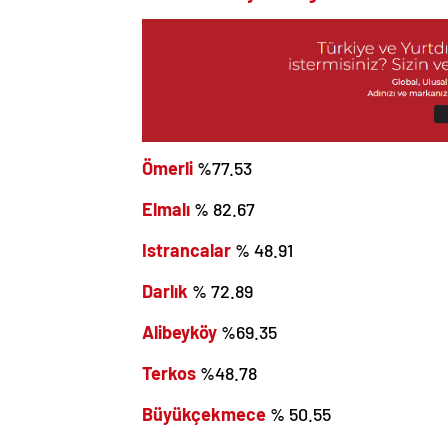
Ömerli
%77.53
Elmalı
% 82.67
Istrancalar
% 48.91
Darlık
% 72.89
Alibeyköy
%69.35
Terkos
%48.78
Büyükçekmece
% 50.55