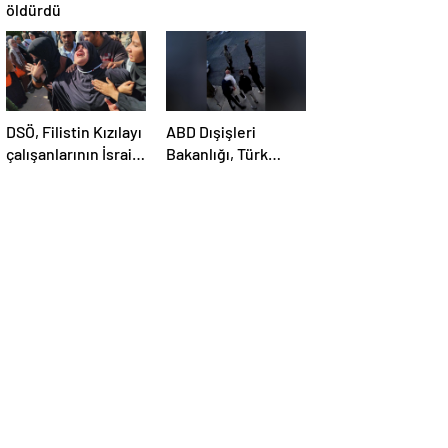
öldürdü
DSÖ, Filistin Kızılayı
ABD Dışişleri
çalışanlarının İsrail
Bakanlığı, Türk
saldırısında
öğrenci Öztürk’ün
öldürülmesini
vize iptalini
kınadı
açıklayamadı