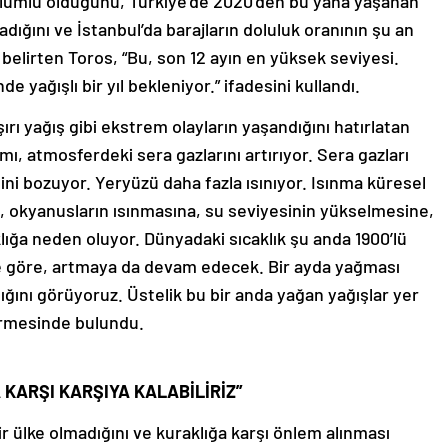
olumlu olduğunu, Türkiye’de 2020’den bu yana yaşanan
adığını ve İstanbul’da barajların doluluk oranının şu an
ı belirten Toros, “Bu, son 12 ayın en yüksek seviyesi.
 yağışlı bir yıl bekleniyor.” ifadesini kullandı.
aşırı yağış gibi ekstrem olayların yaşandığını hatırlatan
nımı, atmosferdeki sera gazlarını artırıyor. Sera gazları
ni bozuyor. Yeryüzü daha fazla ısınıyor. Isınma küresel
ne, okyanusların ısınmasına, su seviyesinin yükselmesine,
klığa neden oluyor. Dünyadaki sıcaklık şu anda 1900’lü
ere göre, artmaya da devam edecek. Bir ayda yağması
ığını görüyoruz. Üstelik bu bir anda yağan yağışlar yer
dirmesinde bulundu.
 KARŞI KARŞIYA KALABİLİRİZ”
r ülke olmadığını ve kuraklığa karşı önlem alınması