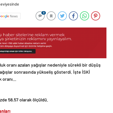
0
News
luk oranı azalan yağışlar nedeniyle sürekli bir düşüş
ğışlar sonrasında yükseliş gösterdi. İşte İSKİ
uk oranı…
üzde 58,57 olarak ölçüldü.
anları