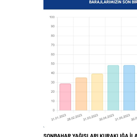
SONBAHAR YAĞIŞLARI KURAKLIĞA İL