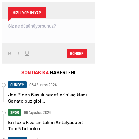
HIZLI YORUM YAP
GÖNDER
SON DAKİKA
HABERLERİ
GÜNDEM
08 Ağustos 2026
Joe Biden 6 aylık hedeflerini açıkladı.
Senato buz gibi…
SPOR
08 Ağustos 2026
En fazla kızaran takım Antalyaspor!
Tam 5 futbolcu….