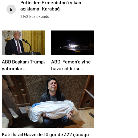
Putin’den Ermenistan’ı yıkan
açıklama: Karabağ
5
Azerbaycan’ın ayrılmaz bir
2142 kez okundu
parçasıdır!
ABD Başkanı Trump,
ABD, Yemen’e yine
yatırımları
hava saldırısı
hızlandırmak için
düzenledi
yeni bir ofis kuruyor
Katil İsrail Gazze’de 10 günde 322 çocuğu