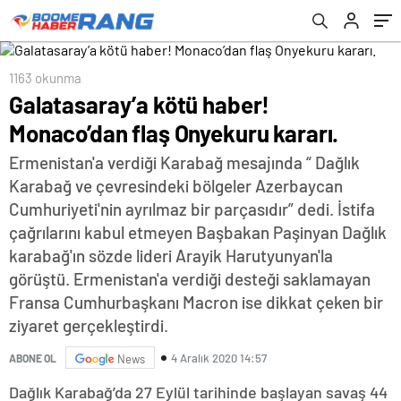
1163 okunma
Galatasaray’a kötü haber!
Monaco’dan flaş Onyekuru kararı.
Ermenistan'a verdiği Karabağ mesajında “ Dağlık
Karabağ ve çevresindeki bölgeler Azerbaycan
Cumhuriyeti'nin ayrılmaz bir parçasıdır” dedi. İstifa
çağrılarını kabul etmeyen Başbakan Paşinyan Dağlık
karabağ'ın sözde lideri Arayik Harutyunyan'la
görüştü. Ermenistan'a verdiği desteği saklamayan
Fransa Cumhurbaşkanı Macron ise dikkat çeken bir
ziyaret gerçekleştirdi.
4 Aralık 2020 14:57
ABONE OL
News
Dağlık Karabağ’da 27 Eylül tarihinde başlayan savaş 44