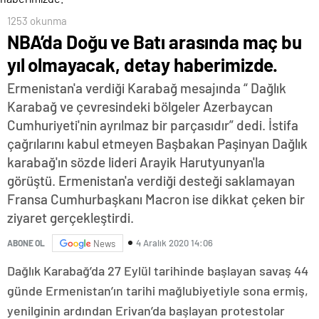
1253 okunma
NBA’da Doğu ve Batı arasında maç bu
yıl olmayacak, detay haberimizde.
Ermenistan'a verdiği Karabağ mesajında “ Dağlık
Karabağ ve çevresindeki bölgeler Azerbaycan
Cumhuriyeti'nin ayrılmaz bir parçasıdır” dedi. İstifa
çağrılarını kabul etmeyen Başbakan Paşinyan Dağlık
karabağ'ın sözde lideri Arayik Harutyunyan'la
görüştü. Ermenistan'a verdiği desteği saklamayan
Fransa Cumhurbaşkanı Macron ise dikkat çeken bir
ziyaret gerçekleştirdi.
4 Aralık 2020 14:06
ABONE OL
News
Dağlık Karabağ’da 27 Eylül tarihinde başlayan savaş 44
günde Ermenistan’ın tarihi mağlubiyetiyle sona ermiş,
yenilginin ardından Erivan’da başlayan protestolar