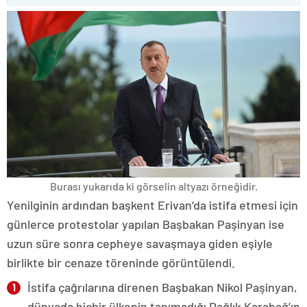
Burası yukarıda ki görselin altyazı örneğidir.
Yenilginin ardından başkent Erivan’da istifa etmesi için
günlerce protestolar yapılan Başbakan Paşinyan ise
uzun süre sonra cepheye savaşmaya giden eşiyle
birlikte bir cenaze töreninde görüntülendi.
İstifa çağrılarına direnen Başbakan Nikol Paşinyan,
dünyada hiçbir ülkenin tanımadığı Dağlık Karabağ’ın