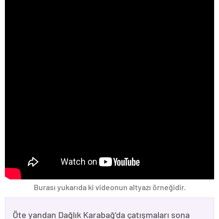
Burası yukarıda ki videonun altyazı örneğidir.
Öte yandan Dağlık Karabağ’da çatışmaları sona