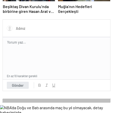
Beşiktaş Divan Kurulu’nda
Muğla’nın Hedefleri
birbirine giren Hasan Arat ve
Gerçekleşti
Tevfik Yamantürk için ihraç
karar
En az 10 karakter gerekli
Gönder