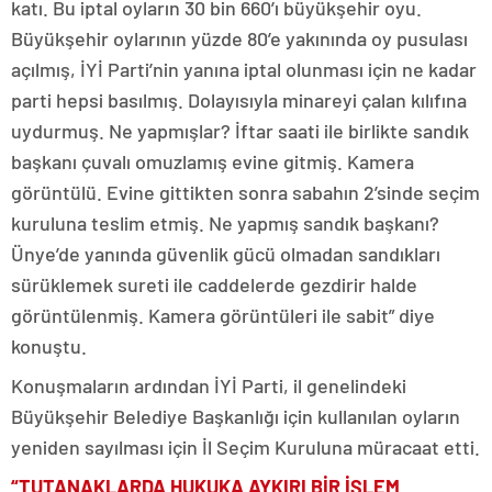
katı. Bu iptal oyların 30 bin 660’ı büyükşehir oyu.
Büyükşehir oylarının yüzde 80’e yakınında oy pusulası
açılmış, İYİ Parti’nin yanına iptal olunması için ne kadar
parti hepsi basılmış. Dolayısıyla minareyi çalan kılıfına
uydurmuş. Ne yapmışlar? İftar saati ile birlikte sandık
başkanı çuvalı omuzlamış evine gitmiş. Kamera
görüntülü. Evine gittikten sonra sabahın 2’sinde seçim
kuruluna teslim etmiş. Ne yapmış sandık başkanı?
Ünye’de yanında güvenlik gücü olmadan sandıkları
sürüklemek sureti ile caddelerde gezdirir halde
görüntülenmiş. Kamera görüntüleri ile sabit” diye
konuştu.
Konuşmaların ardından İYİ Parti, il genelindeki
Büyükşehir Belediye Başkanlığı için kullanılan oyların
yeniden sayılması için İl Seçim Kuruluna müracaat etti.
“TUTANAKLARDA HUKUKA AYKIRI BİR İŞLEM