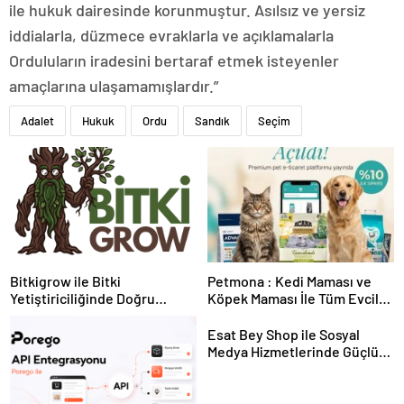
ile hukuk dairesinde korunmuştur. Asılsız ve yersiz
iddialarla, düzmece evraklarla ve açıklamalarla
Orduluların iradesini bertaraf etmek isteyenler
amaçlarına ulaşamamışlardır.”
Adalet
Hukuk
Ordu
Sandık
Seçim
Bitkigrow ile Bitki
Petmona : Kedi Maması ve
Yetiştiriciliğinde Doğru
Köpek Maması İle Tüm Evcil
Ekipman ve Ürün Seçimi
Hayvan Ürünleri
Esat Bey Shop ile Sosyal
Medya Hizmetlerinde Güçlü
Panel Deneyimi