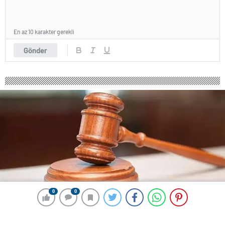
En az 10 karakter gerekli
Gönder
0
0
0
0