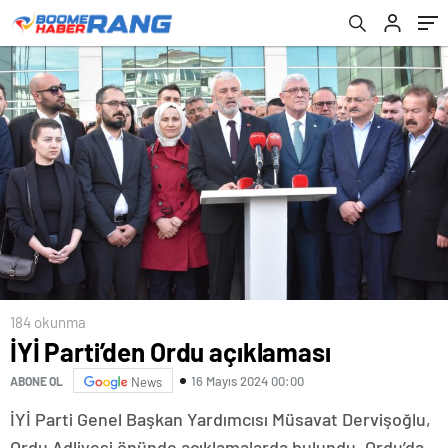
184 okunma
İYİ Parti’den Ordu açıklaması
16 Mayıs 2024 00:00
ABONE OL
News
İYİ Parti Genel Başkan Yardımcısı Müsavat Dervişoğlu,
Ordu Adliyesi önünde açıklamalarda bulundu. Ordu’da