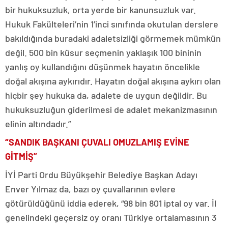
bir hukuksuzluk, orta yerde bir kanunsuzluk var.
Hukuk Fakülteleri’nin 1’inci sınıfında okutulan derslere
bakıldığında buradaki adaletsizliği görmemek mümkün
değil. 500 bin küsur seçmenin yaklaşık 100 bininin
yanlış oy kullandığını düşünmek hayatın öncelikle
doğal akışına aykırıdır. Hayatın doğal akışına aykırı olan
hiçbir şey hukuka da, adalete de uygun değildir. Bu
hukuksuzluğun giderilmesi de adalet mekanizmasının
elinin altındadır.”
“SANDIK BAŞKANI ÇUVALI OMUZLAMIŞ EVİNE
GİTMİŞ”
İYİ Parti Ordu Büyükşehir Belediye Başkan Adayı
Enver Yılmaz da, bazı oy çuvallarının evlere
götürüldüğünü iddia ederek, “98 bin 801 iptal oy var. İl
genelindeki geçersiz oy oranı Türkiye ortalamasının 3