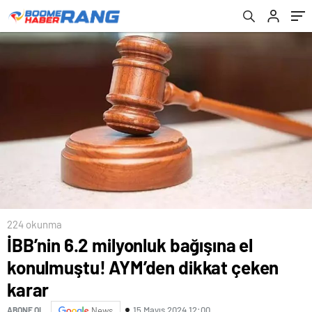
224 okunma
İBB’nin 6.2 milyonluk bağışına el
konulmuştu! AYM’den dikkat çeken
karar
15 Mayıs 2024 12:00
ABONE OL
News