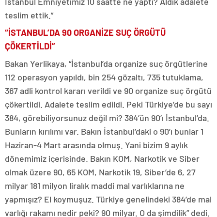
İstanbul Emniyetimiz 10 saatte ne yaptı? Aldık adalete
teslim ettik.”
“İSTANBUL’DA 90 ORGANİZE SUÇ ÖRGÜTÜ
ÇÖKERTİLDİ”
Bakan Yerlikaya, “İstanbul’da organize suç örgütlerine
112 operasyon yapıldı, bin 254 gözaltı, 735 tutuklama,
367 adli kontrol kararı verildi ve 90 organize suç örgütü
çökertildi. Adalete teslim edildi. Peki Türkiye’de bu sayı
384, görebiliyorsunuz değil mi? 384’ün 90’ı İstanbul’da.
Bunların kırılımı var. Bakın İstanbul’daki o 90’ı bunlar 1
Haziran-4 Mart arasında olmuş. Yani bizim 9 aylık
dönemimiz içerisinde. Bakın KOM, Narkotik ve Siber
olmak üzere 90, 65 KOM, Narkotik 19, Siber’de 6, 27
milyar 181 milyon liralık maddi mal varlıklarına ne
yapmışız? El koymuşuz. Türkiye genelindeki 384’de mal
varlığı rakamı nedir peki? 90 milyar. O da şimdilik” dedi.