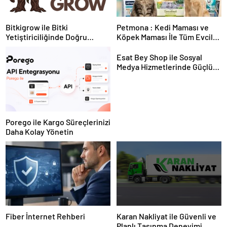
Bitkigrow ile Bitki
Petmona : Kedi Maması ve
Yetiştiriciliğinde Doğru
Köpek Maması İle Tüm Evcil
Ekipman ve Ürün Seçimi
Hayvan Ürünleri
Esat Bey Shop ile Sosyal
Medya Hizmetlerinde Güçlü
Panel Deneyimi
Porego ile Kargo Süreçlerinizi
Daha Kolay Yönetin
Fiber İnternet Rehberi
Karan Nakliyat ile Güvenli ve
Planlı Taşınma Deneyimi