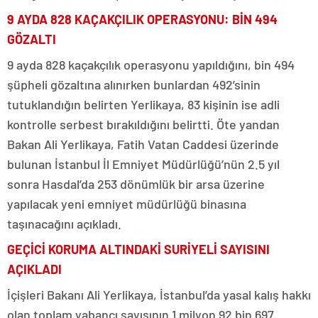
9 AYDA 828 KAÇAKÇILIK OPERASYONU: BİN 494
GÖZALTI
9 ayda 828 kaçakçılık operasyonu yapıldığını, bin 494
şüpheli gözaltına alınırken bunlardan 492’sinin
tutuklandığın belirten Yerlikaya, 83 kişinin ise adli
kontrolle serbest bırakıldığını belirtti. Öte yandan
Bakan Ali Yerlikaya, Fatih Vatan Caddesi üzerinde
bulunan İstanbul İl Emniyet Müdürlüğü’nün 2.5 yıl
sonra Hasdal’da 253 dönümlük bir arsa üzerine
yapılacak yeni emniyet müdürlüğü binasına
taşınacağını açıkladı.
GEÇİCİ KORUMA ALTINDAKİ SURİYELİ SAYISINI
AÇIKLADI
İçişleri Bakanı Ali Yerlikaya, İstanbul’da yasal kalış hakkı
olan toplam yabancı sayısının 1 milyon 92 bin 697