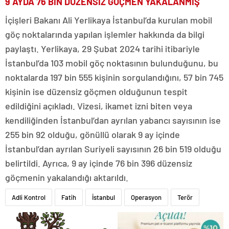
9 AYDA 76 BİN DÜZENSİZ GÖÇMEN YAKALANMIŞ
İçişleri Bakanı Ali Yerlikaya İstanbul’da kurulan mobil
göç noktalarında yapılan işlemler hakkında da bilgi
paylaştı. Yerlikaya, 29 Şubat 2024 tarihi itibariyle
İstanbul’da 103 mobil göç noktasının bulunduğunu, bu
noktalarda 197 bin 555 kişinin sorgulandığını, 57 bin 745
kişinin ise düzensiz göçmen olduğunun tespit
edildiğini açıkladı. Vizesi, ikamet izni biten veya
kendiliğinden İstanbul’dan ayrılan yabancı sayısının ise
255 bin 92 olduğu, gönüllü olarak 9 ay içinde
İstanbul’dan ayrılan Suriyeli sayısının 26 bin 519 olduğu
belirtildi. Ayrıca, 9 ay içinde 76 bin 396 düzensiz
göçmenin yakalandığı aktarıldı.
Adli Kontrol
Fatih
İstanbul
Operasyon
Terör