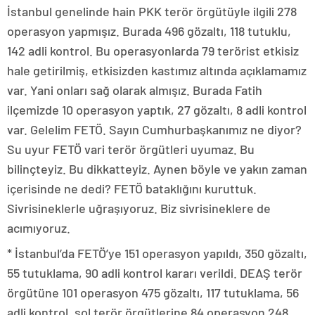
İstanbul genelinde hain PKK terör örgütüyle ilgili 278
operasyon yapmışız. Burada 496 gözaltı, 118 tutuklu,
142 adli kontrol. Bu operasyonlarda 79 terörist etkisiz
hale getirilmiş, etkisizden kastımız altında açıklamamız
var. Yani onları sağ olarak almışız. Burada Fatih
ilçemizde 10 operasyon yaptık, 27 gözaltı, 8 adli kontrol
var. Gelelim FETÖ. Sayın Cumhurbaşkanımız ne diyor?
Su uyur FETÖ vari terör örgütleri uyumaz. Bu
bilinçteyiz. Bu dikkatteyiz. Aynen böyle ve yakın zaman
içerisinde ne dedi? FETÖ bataklığını kuruttuk.
Sivrisineklerle uğraşıyoruz. Biz sivrisineklere de
acımıyoruz.
* İstanbul’da FETÖ’ye 151 operasyon yapıldı, 350 gözaltı,
55 tutuklama, 90 adli kontrol kararı verildi. DEAŞ terör
örgütüne 101 operasyon 475 gözaltı, 117 tutuklama, 56
adli kontrol, sol terör örgütlerine 84 operasyon 248