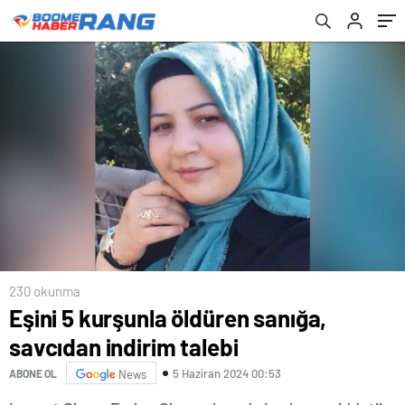
230 okunma
Eşini 5 kurşunla öldüren sanığa,
savcıdan indirim talebi
5 Haziran 2024 00:53
ABONE OL
News