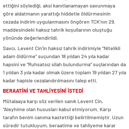
ettiğini söylediği, aksi kanıtlanamayan savunmaya
göre aldatmanın yarattığı hiddetle öldürmesinin
cezada indirim uygulanmasını öngören TCK’nın 29.
maddesindeki haksız tahrik koşullarının oluştuğu
yönünde değerlendirildi.
Savcı, Levent Cin’in haksız tahrik indirimiyle “Nitelikli
adam öldürme” suçundan 18 yıldan 24 yıla kadar
hapsini ve “Ruhsatsız silah bulundurma” suçlarından da
1 yıldan 3 yıla kadar olmak üzere toplam 19 yıldan 27 yıla
kadar hapisle cezalandırılmasını talep etti.
BERAATİNİ VE TAHLİYESİNİ İSTEDİ
Mütalaaya karşı söz verilen sanık Levent Cin,
“Aleyhime olan hususları kabul etmiyorum. Karşı
tarafın benim canıma kastettiği belirtilmemiştir. Uzun
süredir tutukluyum, beraatime ve tahliyeme karar