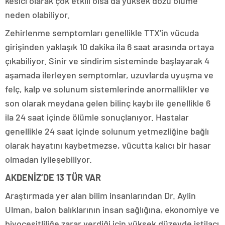
kesici olarak çok etkili olsa da yüksek dozu ölüme
neden olabiliyor.
Zehirlenme semptomları genellikle TTX’in vücuda
girişinden yaklaşık 10 dakika ila 6 saat arasında ortaya
çıkabiliyor. Sinir ve sindirim sisteminde başlayarak 4
aşamada ilerleyen semptomlar, uzuvlarda uyuşma ve
felç, kalp ve solunum sistemlerinde anormallikler ve
son olarak meydana gelen bilinç kaybı ile genellikle 6
ila 24 saat içinde ölümle sonuçlanıyor. Hastalar
genellikle 24 saat içinde solunum yetmezliğine bağlı
olarak hayatını kaybetmezse, vücutta kalıcı bir hasar
olmadan iyileşebiliyor.
AKDENİZ’DE 13 TÜR VAR
Araştırmada yer alan bilim insanlarından Dr. Aylin
Ulman, balon balıklarının insan sağlığına, ekonomiye ve
biyoçeşitliliğe zarar verdiği için yüksek düzeyde istilacı