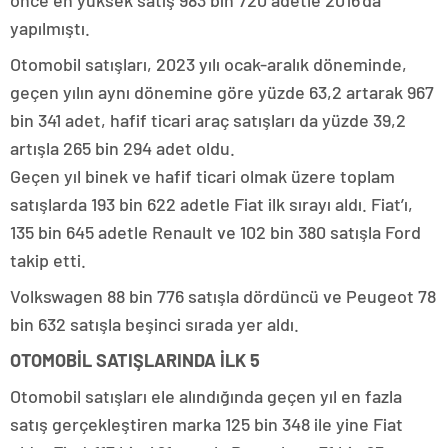
önce en yüksek satış 983 bin 720 adetle 2016’da
yapılmıştı.
Otomobil satışları, 2023 yılı ocak-aralık döneminde,
geçen yılın aynı dönemine göre yüzde 63,2 artarak 967
bin 341 adet, hafif ticari araç satışları da yüzde 39,2
artışla 265 bin 294 adet oldu.
Geçen yıl binek ve hafif ticari olmak üzere toplam
satışlarda 193 bin 622 adetle Fiat ilk sırayı aldı. Fiat’ı,
135 bin 645 adetle Renault ve 102 bin 380 satışla Ford
takip etti.
Volkswagen 88 bin 776 satışla dördüncü ve Peugeot 78
bin 632 satışla beşinci sırada yer aldı.
OTOMOBİL SATIŞLARINDA İLK 5
Otomobil satışları ele alındığında geçen yıl en fazla
satış gerçekleştiren marka 125 bin 348 ile yine Fiat