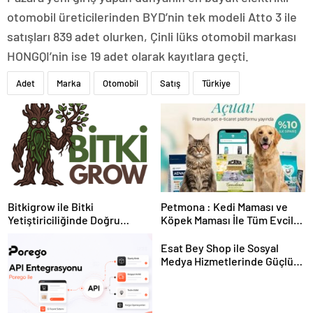
otomobil üreticilerinden BYD’nin tek modeli Atto 3 ile
satışları 839 adet olurken, Çinli lüks otomobil markası
HONGQI’nin ise 19 adet olarak kayıtlara geçti.
Adet
Marka
Otomobil
Satış
Türkiye
Bitkigrow ile Bitki
Petmona : Kedi Maması ve
Yetiştiriciliğinde Doğru
Köpek Maması İle Tüm Evcil
Ekipman ve Ürün Seçimi
Hayvan Ürünleri
Esat Bey Shop ile Sosyal
Medya Hizmetlerinde Güçlü
Panel Deneyimi