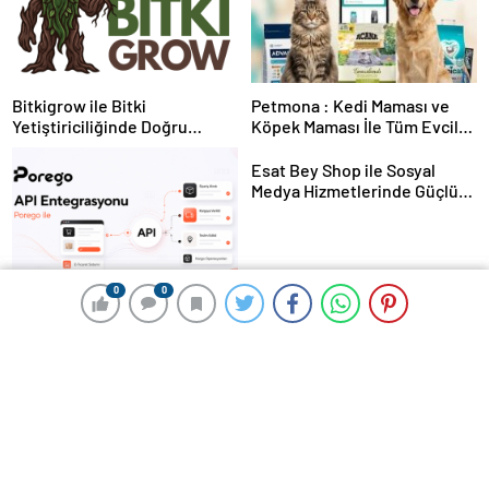
Bitkigrow ile Bitki
Petmona : Kedi Maması ve
Yetiştiriciliğinde Doğru
Köpek Maması İle Tüm Evcil
Ekipman ve Ürün Seçimi
Hayvan Ürünleri
Esat Bey Shop ile Sosyal
Medya Hizmetlerinde Güçlü
Panel Deneyimi
0
0
0
0
Porego ile Kargo Süreçlerinizi
Daha Kolay Yönetin