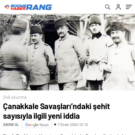
249 okunma
Çanakkale Savaşları’ndaki şehit
sayısıyla ilgili yeni iddia
7 Ocak 2024 12:12
ABONE OL
News