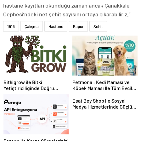
hastane kayıtları okunduğu zaman ancak Çanakkale
Cephesi’ndeki net şehit sayısını ortaya çıkarabiliriz.”
1915
Çalışma
Hastane
Rapor
Şehit
Bitkigrow ile Bitki
Petmona : Kedi Maması ve
Yetiştiriciliğinde Doğru
Köpek Maması İle Tüm Evcil
Ekipman ve Ürün Seçimi
Hayvan Ürünleri
Esat Bey Shop ile Sosyal
Medya Hizmetlerinde Güçlü
Panel Deneyimi
Porego ile Kargo Süreçlerinizi