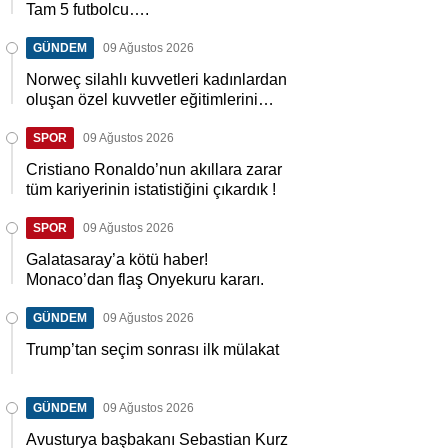
Tam 5 futbolcu….
GÜNDEM
09 Ağustos 2026
Norweç silahlı kuvvetleri kadınlardan
oluşan özel kuvvetler eğitimlerini
başlattı.
SPOR
09 Ağustos 2026
Cristiano Ronaldo’nun akıllara zarar
tüm kariyerinin istatistiğini çıkardık !
SPOR
09 Ağustos 2026
Galatasaray’a kötü haber!
Monaco’dan flaş Onyekuru kararı.
GÜNDEM
09 Ağustos 2026
Trump’tan seçim sonrası ilk mülakat
GÜNDEM
09 Ağustos 2026
Avusturya başbakanı Sebastian Kurz