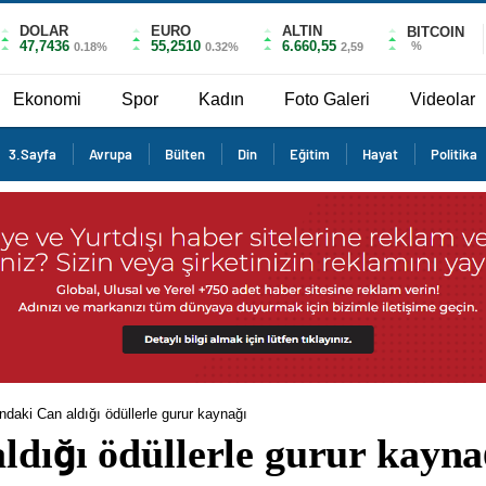
DOLAR
EURO
ALTIN
BITCOIN
47,7436
55,2510
6.660,55
%
0.18%
0.32%
2,59
Ekonomi
Spor
Kadın
Foto Galeri
Videolar
3.Sayfa
Avrupa
Bülten
Din
Eğitim
Hayat
Politika
ndaki Can aldığı ödüllerle gurur kaynağı
ldığı ödüllerle gurur kayna