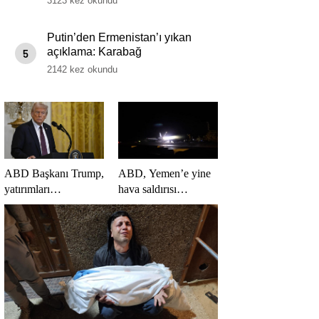
3123 kez okundu
Putin’den Ermenistan’ı yıkan
açıklama: Karabağ
5
Azerbaycan’ın ayrılmaz bir
2142 kez okundu
parçasıdır!
ABD Başkanı Trump,
ABD, Yemen’e yine
yatırımları
hava saldırısı
hızlandırmak için yeni
düzenledi
bir ofis kuruyor