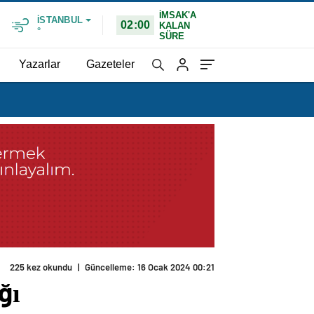
İMSAK'A
İSTANBUL
02:00
KALAN
°
SÜRE
Yazarlar
Gazeteler
225 kez okundu
|
Güncelleme: 16 Ocak 2024 00:21
ğı