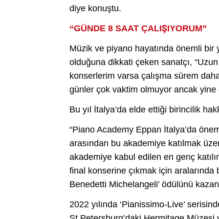
diye konuştu.
“GÜNDE 8 SAAT ÇALIŞIYORUM”
Müzik ve piyano hayatında önemli bir ye
olduğuna dikkati çeken sanatçı, “Uzun
konserlerim varsa çalışma sürem daha 
günler çok vaktim olmuyor ancak yine d
Bu yıl İtalya’da elde ettiği birincilik h
“Piano Academy Eppan İtalya’da öneml
arasından bu akademiye katılmak üzere
akademiye kabul edilen en genç katıl
final konserine çıkmak için aralarında b
Benedetti Michelangeli’ ödülünü kazan
2022 yılında ‘Pianissimo-Live’ serisin
St.Petersburg’daki Hermitage Müzesi v