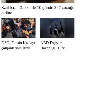
Katil İsrail Gazze’de 10 günde 322 çocuğu
öldürdü
DSÖ, Filistin Kızılayı
ABD Dışişleri
çalışanlarının İsrail
Bakanlığı, Türk
saldırısında
öğrenci Öztürk’ün
öldürülmesini kınadı
vize iptalini
açıklayamadı