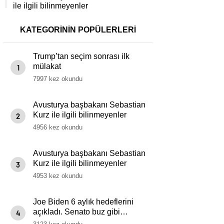
ile ilgili bilinmeyenler
KATEGORİNİN POPÜLERLERİ
Trump’tan seçim sonrası ilk
mülakat
1
7997 kez okundu
Avusturya başbakanı Sebastian
Kurz ile ilgili bilinmeyenler
2
4956 kez okundu
Avusturya başbakanı Sebastian
Kurz ile ilgili bilinmeyenler
3
4953 kez okundu
Joe Biden 6 aylık hedeflerini
açıkladı. Senato buz gibi…
4