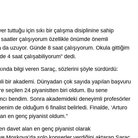
r tuttuğu için sıkı bir çalışma disiplinine sahip
 saatler çalışıyorum özellikle önümde önemli
da uzuyor. Günde 8 saat çalışıyorum. Okula gittiğim
e 4 saat çalışabiliyorum” dedi.
akkında bilgi veren Saraç, sözlerini şöyle sürdürdü:
i bir akademi. Dünyadan çok sayıda yapılan başvuru
 seçilen 24 piyanistten biri oldum. Bu sene
ımcı bendim. Sonra akademideki deneyimli profesörler
enim de olduğum 6 finalist belirledi. Finalde, ‘Arturo
an en genç piyanist oldum.”
den davet alan en genç piyanist olarak
e Moskova’da solo konserler verdiğini aktaran Saraç,