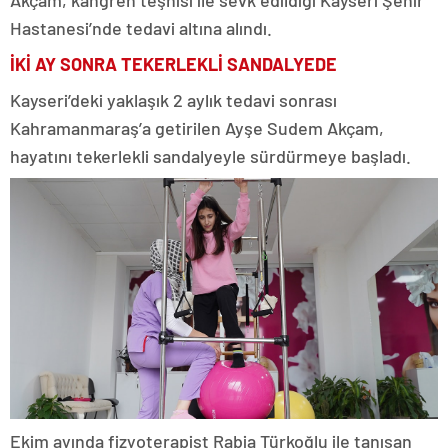
Akçam, kangren teşhisi ile sevk edildiği Kayseri Şehir
Hastanesi’nde tedavi altına alındı.
İKİ AY SONRA TEKERLEKLİ SANDALYEDE
Kayseri’deki yaklaşık 2 aylık tedavi sonrası
Kahramanmaraş’a getirilen Ayşe Sudem Akçam,
hayatını tekerlekli sandalyeyle sürdürmeye başladı.
Ekim ayında fizyoterapist Rabia Türkoğlu ile tanışan