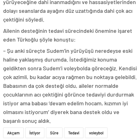
yürüyeceğine dahi inanmadığını ve hassasiyetlerinden
dolayı seanslarda ayağını düz uzattığında dahi çok acı
çektiğini söyledi.
Ailenin desteğinin tedavi sürecindeki önemine işaret
eden Türkoğlu şöyle konuştu:
– Şu anki süreçte Sudem’in yürüyüşü neredeyse eski
haline yaklaşmış durumda. İstediğimiz konuma
geldikten sonra Sudem’i voleybolda göreceğiz. Kendisi
çok azimli, bu kadar acıya rağmen bu noktaya gelebildi.
Babasının da çok desteği oldu, aileler normalde
çocuklarının acı çektiğini görünce tedaviyi durdurmak
istiyor ama babası ‘devam edelim hocam, kızımın iyi
olmasını istiyorum’ diyerek bana destek oldu ve
başarılı sonuç aldık.
Akçam
İstiyor
Süre
Tedavi
voleybol