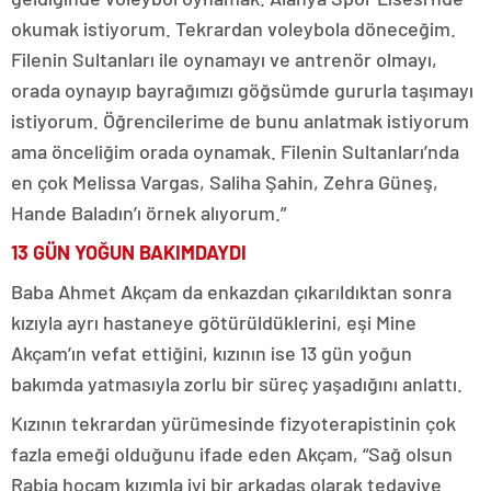
okumak istiyorum. Tekrardan voleybola döneceğim.
Filenin Sultanları ile oynamayı ve antrenör olmayı,
orada oynayıp bayrağımızı göğsümde gururla taşımayı
istiyorum. Öğrencilerime de bunu anlatmak istiyorum
ama önceliğim orada oynamak. Filenin Sultanları’nda
en çok Melissa Vargas, Saliha Şahin, Zehra Güneş,
Hande Baladın’ı örnek alıyorum.”
13 GÜN YOĞUN BAKIMDAYDI
Baba Ahmet Akçam da enkazdan çıkarıldıktan sonra
kızıyla ayrı hastaneye götürüldüklerini, eşi Mine
Akçam’ın vefat ettiğini, kızının ise 13 gün yoğun
bakımda yatmasıyla zorlu bir süreç yaşadığını anlattı.
Kızının tekrardan yürümesinde fizyoterapistinin çok
fazla emeği olduğunu ifade eden Akçam, “Sağ olsun
Rabia hocam kızımla iyi bir arkadaş olarak tedaviye