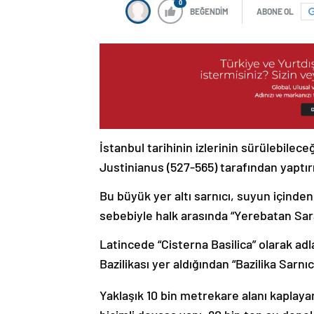
0
BEĞENDİM
ABONE OL
İstanbul tarihinin izlerinin sürülebile
Justinianus (527-565) tarafından yaptırı
Bu büyük yer altı sarnıcı, suyun içinde
sebebiyle halk arasında “Yerebatan Saray
Latincede “Cisterna Basilica” olarak ad
Bazilikası yer aldığından “Bazilika Sarnıcı
Yaklaşık 10 bin metrekare alanı kaplaya