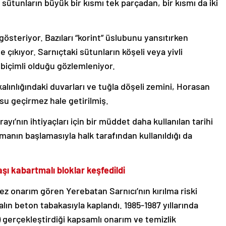
ütunların büyük bir kısmı tek parçadan, bir kısmı da iki
r gösteriyor. Bazıları “korint” üslubunu yansıtırken
 çıkıyor. Sarnıçtaki sütunların köşeli veya yivli
 biçimli olduğu gözlemleniyor.
lınlığındaki duvarları ve tuğla döşeli zemini, Horasan
 su geçirmez hale getirilmiş.
yı’nın ihtiyaçları için bir müddet daha kullanılan tarihi
anın başlamasıyla halk tarafından kullanıldığı da
ı kabartmalı bloklar keşfedildi
z onarım gören Yerebatan Sarnıcı’nın kırılma riski
alın beton tabakasıyla kaplandı. 1985-1987 yıllarında
 gerçekleştirdiği kapsamlı onarım ve temizlik