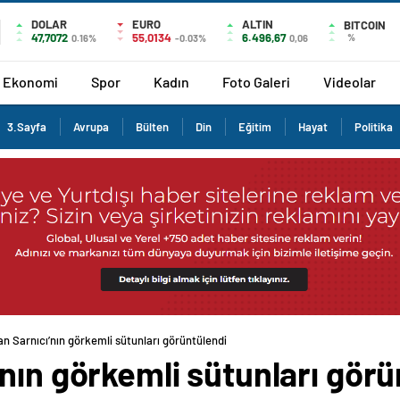
DOLAR
EURO
ALTIN
BITCOIN
47,7072
55,0134
6.496,67
%
0.16%
-0.03%
0,06
Ekonomi
Spor
Kadın
Foto Galeri
Videolar
3.Sayfa
Avrupa
Bülten
Din
Eğitim
Hayat
Politika
n Sarnıcı’nın görkemli sütunları görüntülendi
nın görkemli sütunları görü