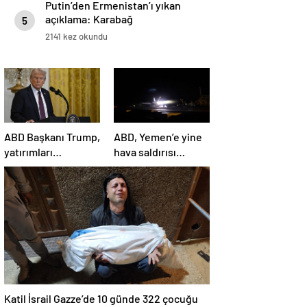
Putin’den Ermenistan’ı yıkan
açıklama: Karabağ
5
Azerbaycan’ın ayrılmaz bir
2141 kez okundu
parçasıdır!
ABD Başkanı Trump,
ABD, Yemen’e yine
yatırımları
hava saldırısı
hızlandırmak için
düzenledi
yeni bir ofis kuruyor
Katil İsrail Gazze’de 10 günde 322 çocuğu