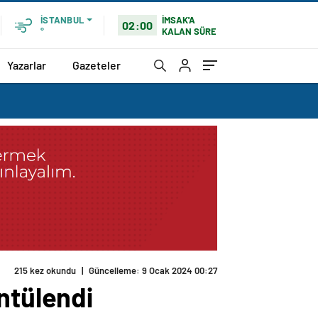
İMSAK'A
İSTANBUL
02:00
KALAN SÜRE
°
Yazarlar
Gazeteler
215 kez okundu
|
Güncelleme: 9 Ocak 2024 00:27
ntülendi