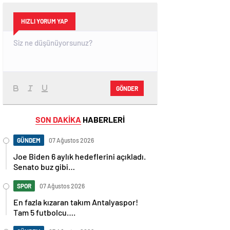
HIZLI YORUM YAP
GÖNDER
SON DAKİKA
HABERLERİ
GÜNDEM
07 Ağustos 2026
Joe Biden 6 aylık hedeflerini açıkladı.
Senato buz gibi…
SPOR
07 Ağustos 2026
En fazla kızaran takım Antalyaspor!
Tam 5 futbolcu….