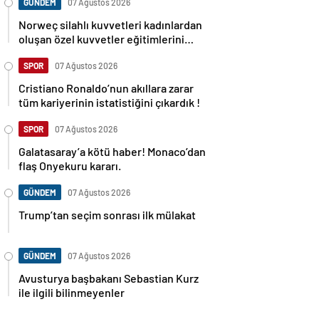
GÜNDEM
07 Ağustos 2026
Norweç silahlı kuvvetleri kadınlardan
oluşan özel kuvvetler eğitimlerini
başlattı.
SPOR
07 Ağustos 2026
Cristiano Ronaldo’nun akıllara zarar
tüm kariyerinin istatistiğini çıkardık !
SPOR
07 Ağustos 2026
Galatasaray’a kötü haber! Monaco’dan
flaş Onyekuru kararı.
GÜNDEM
07 Ağustos 2026
Trump’tan seçim sonrası ilk mülakat
GÜNDEM
07 Ağustos 2026
Avusturya başbakanı Sebastian Kurz
ile ilgili bilinmeyenler