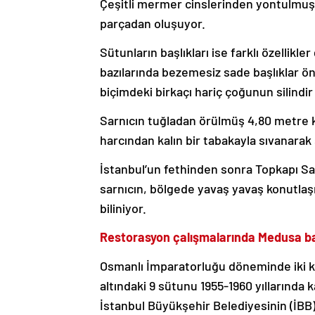
Çeşitli mermer cinslerinden yontulmuş s
parçadan oluşuyor.
Sütunların başlıkları ise farklı özellikle
bazılarında bezemesiz sade başlıklar öne
biçimdeki birkaçı hariç çoğunun silindir
Sarnıcın tuğladan örülmüş 4,80 metre ka
harcından kalın bir tabakayla sıvanarak
İstanbul’un fethinden sonra Topkapı Sara
sarnıcın, bölgede yavaş yavaş konutlaşm
biliniyor.
Restorasyon çalışmalarında Medusa baş
Osmanlı İmparatorluğu döneminde iki ke
altındaki 9 sütunu 1955-1960 yıllarında k
İstanbul Büyükşehir Belediyesinin (İBB)