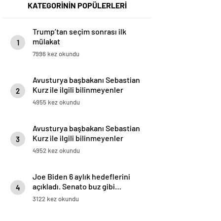
KATEGORİNİN POPÜLERLERİ
Trump’tan seçim sonrası ilk
mülakat
1
7996 kez okundu
Avusturya başbakanı Sebastian
Kurz ile ilgili bilinmeyenler
2
4955 kez okundu
Avusturya başbakanı Sebastian
Kurz ile ilgili bilinmeyenler
3
4952 kez okundu
Joe Biden 6 aylık hedeflerini
açıkladı. Senato buz gibi…
4
3122 kez okundu