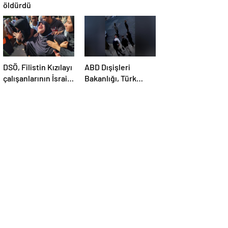
öldürdü
DSÖ, Filistin Kızılayı
ABD Dışişleri
çalışanlarının İsrail
Bakanlığı, Türk
saldırısında
öğrenci Öztürk’ün
öldürülmesini
vize iptalini
kınadı
açıklayamadı