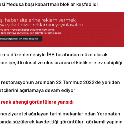
si Medusa başı kabartmalı bloklar keşfedildi.
formu düzenlemesiyle İBB tarafından müze olarak
de çeşitli ulusal ve uluslararası etkinliklere ev sahipliği
an restorasyonun ardından 22 Temmuz 2022’de yeniden
retçilerini ağırlamaya devam ediyor.
 renk ahengi görüntülere yansıdı
ncı ziyaretçi ağırlayan tarihi mekanlarından Yerebatan
asında süzülerek kaydettiği görüntüler, görkemli yapının