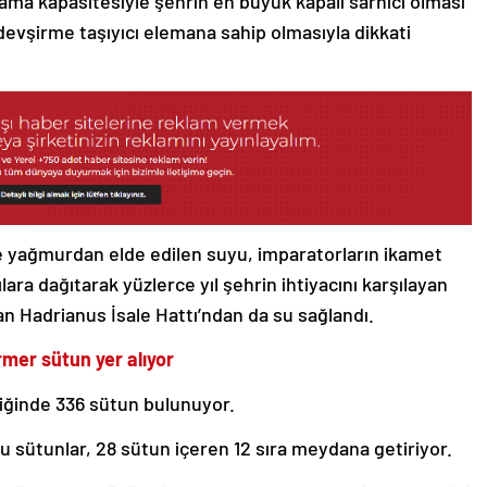
lama kapasitesiyle şehrin en büyük kapalı sarnıcı olması
 devşirme taşıyıcı elemana sahip olmasıyla dikkati
ve yağmurdan elde edilen suyu, imparatorların ikamet
ara dağıtarak yüzlerce yıl şehrin ihtiyacını karşılayan
an Hadrianus İsale Hattı’ndan da su sağlandı.
mer sütun yer alıyor
liğinde 336 sütun bulunuyor.
 bu sütunlar, 28 sütun içeren 12 sıra meydana getiriyor.