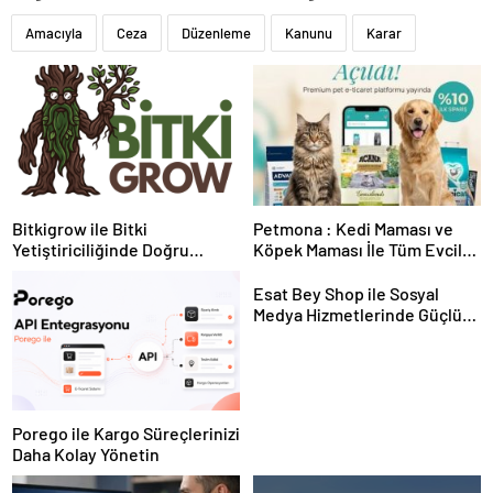
Amacıyla
Ceza
Düzenleme
Kanunu
Karar
Bitkigrow ile Bitki
Petmona : Kedi Maması ve
Yetiştiriciliğinde Doğru
Köpek Maması İle Tüm Evcil
Ekipman ve Ürün Seçimi
Hayvan Ürünleri
Esat Bey Shop ile Sosyal
Medya Hizmetlerinde Güçlü
Panel Deneyimi
Porego ile Kargo Süreçlerinizi
Daha Kolay Yönetin