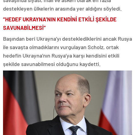
savaşında siyasi, mali ve askeri olarak en fazla
destekleyen ülkelerin arasında yer aldığını söyledi.
“HEDEF UKRAYNA’NIN KENDİNİ ETKİLİ ŞEKİLDE
SAVUNABİLMESİ”
Başından beri Ukrayna’yı desteklediklerini ancak Rusya
ile savaşta olmadıklarını vurgulayan Scholz, ortak
hedefin Ukrayna’nın Rusya’ya karşı kendisini etkili
şekilde savunabilmesi olduğunu kaydetti.