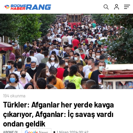
194 okunma
Türkler: Afganlar her yerde kavga
çıkarıyor, Afganlar: İç savaş vardı
ondan geldik
1 Nisan 2024 00:42
ABONE OL
News