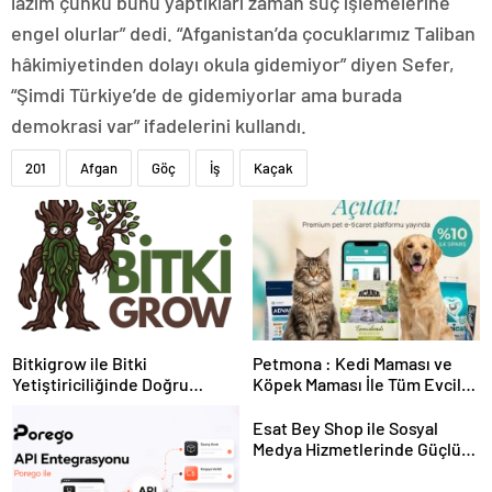
lazım çünkü bunu yaptıkları zaman suç işlemelerine
engel olurlar” dedi. “Afganistan’da çocuklarımız Taliban
hâkimiyetinden dolayı okula gidemiyor” diyen Sefer,
“Şimdi Türkiye’de de gidemiyorlar ama burada
demokrasi var” ifadelerini kullandı.
201
Afgan
Göç
İş
Kaçak
Bitkigrow ile Bitki
Petmona : Kedi Maması ve
Yetiştiriciliğinde Doğru
Köpek Maması İle Tüm Evcil
Ekipman ve Ürün Seçimi
Hayvan Ürünleri
Esat Bey Shop ile Sosyal
Medya Hizmetlerinde Güçlü
Panel Deneyimi