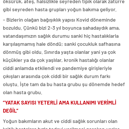
öksürük, ateş, halsizlikle seyreden tipik olarak zatürre
gibi seyreden hasta grupları yoğun bakıma geliyor.
– Bizlerin olağan bağışıklık yapısı Kovid döneminde
bozuldu. Çünkü bizi 2-3 yıl boyunca sahadaydık ama,
vatandaşımızın sağlık durumu sanki hiç hastalıklarla
karşılaşmamış hale döndü; sanki çocukluk safhasına
dönmüş gibi oldu. Sınırda yaşta olanlar yani ya çok
küçükler ya da çok yaşlılar, kronik hastalığı olanlar
ciddi anlamda etkilendi ve pandemiye girişleriyle
çıkışları arasında çok ciddi bir sağlık durum farkı
oluştu. İşte tam da bu hasta grubu şu dönemde hedef
olan hasta grubu.
“YATAK SAYISI YETERLİ AMA KULLANIMI VERİMLİ
DEĞİL”
Yoğun bakımların akut ve ciddi sağlık sorunları olan
kritik hastalara hızla tedavi verilmesi gereken yerler