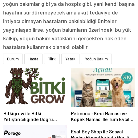
yoğun bakımlar gibi ya da hospis gibi, yani kendi başına
hayatını sürdüremeyecek ama akut tedaviye de
ihtiyacı olmayan hastaların bakılabildiği üniteler
yaygınlaşabilirse, yoğun bakımların üzerindeki bu yük
kalkıp, yoğun bakım yataklarını gerçekten hak eden
hastalara kullanmak olanaklı olabilir.
Durum
Hasta
Türk
Yatak
Yoğun Bakım
Bitkigrow ile Bitki
Petmona : Kedi Maması ve
Yetiştiriciliğinde Doğru
Köpek Maması İle Tüm Evcil
Ekipman ve Ürün Seçimi
Hayvan Ürünleri
Esat Bey Shop ile Sosyal
Medya Hizmetlerinde Güçlü