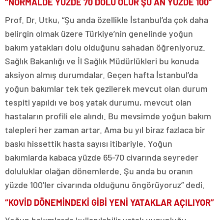
“NORMALDE YÜZDE 70 DOLU OLUR ŞU AN YÜZDE 100”
Prof. Dr. Utku, “Şu anda özellikle İstanbul’da çok daha
belirgin olmak üzere Türkiye’nin genelinde yoğun
bakım yatakları dolu olduğunu sahadan öğreniyoruz.
Sağlık Bakanlığı ve İl Sağlık Müdürlükleri bu konuda
aksiyon almış durumdalar. Geçen hafta İstanbul’da
yoğun bakımlar tek tek gezilerek mevcut olan durum
tespiti yapıldı ve boş yatak durumu, mevcut olan
hastaların profili ele alındı. Bu mevsimde yoğun bakım
talepleri her zaman artar. Ama bu yıl biraz fazlaca bir
baskı hissettik hasta sayısı itibariyle. Yoğun
bakımlarda kabaca yüzde 65-70 civarında seyreder
doluluklar olağan dönemlerde. Şu anda bu oranın
yüzde 100’ler civarında olduğunu öngörüyoruz” dedi.
“KOVİD DÖNEMİNDEKİ GİBİ YENİ YATAKLAR AÇILIYOR”
Yoğun bakımlarda kullanılabilir yatak uygunluğu