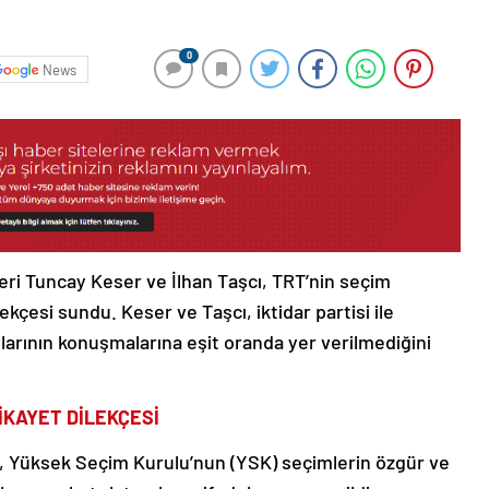
0
News
ri Tuncay Keser ve İlhan Taşcı, TRT’nin seçim
lekçesi sundu. Keser ve Taşcı, iktidar partisi ile
larının konuşmalarına eşit oranda yer verilmediğini
İKAYET DİLEKÇESİ
e, Yüksek Seçim Kurulu’nun (YSK) seçimlerin özgür ve