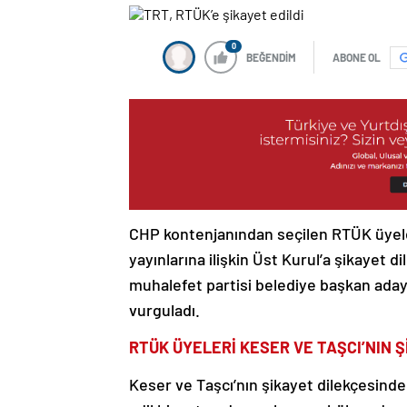
0
BEĞENDİM
ABONE OL
CHP kontenjanından seçilen RTÜK üyele
yayınlarına ilişkin Üst Kurul’a şikayet di
muhalefet partisi belediye başkan aday
vurguladı.
RTÜK ÜYELERİ KESER VE TAŞCI’NIN Ş
Keser ve Taşcı’nın şikayet dilekçesind