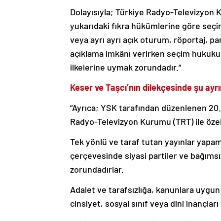
Dolayısıyla; Türkiye Radyo-Televizyon K
yukarıdaki fıkra hükümlerine göre seçime
veya ayrı ayrı açık oturum, röportaj, pa
açıklama imkânı verirken seçim hukukunu
ilkelerine uymak zorundadır.”
Keser ve Taşcı’nın dilekçesinde şu ayrın
“Ayrıca; YSK tarafından düzenlenen 20.1
Radyo-Televizyon Kurumu (TRT) ile özel 
Tek yönlü ve taraf tutan yayınlar yapam
çerçevesinde siyasi partiler ve bağımsız
zorundadırlar.
Adalet ve tarafsızlığa, kanunlara uygun
cinsiyet, sosyal sınıf veya dini inançlar