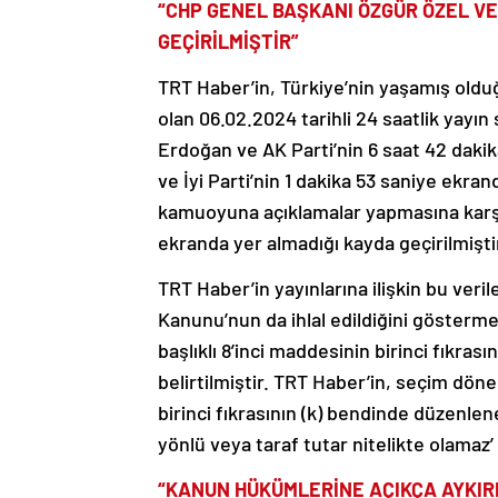
“CHP GENEL BAŞKANI ÖZGÜR ÖZEL VE
GEÇİRİLMİŞTİR”
TRT Haber’in, Türkiye’nin yaşamış olduğu
olan 06.02.2024 tarihli 24 saatlik yay
Erdoğan ve AK Parti’nin 6 saat 42 daki
ve İyi Parti’nin 1 dakika 53 saniye ekr
kamuoyuna açıklamalar yapmasına karşı
ekranda yer almadığı kayda geçirilmişti
TRT Haber’in yayınlarına ilişkin bu ve
Kanunu’nun da ihlal edildiğini göstermek
başlıklı 8’inci maddesinin birinci fıkras
belirtilmiştir. TRT Haber’in, seçim dönem
birinci fıkrasının (k) bendinde düzenlene
yönlü veya taraf tutar nitelikte olama
“KANUN HÜKÜMLERİNE AÇIKÇA AYKIRI