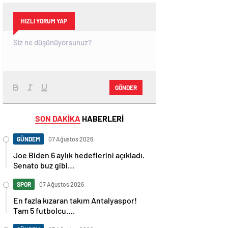
HIZLI YORUM YAP
GÖNDER
SON DAKİKA
HABERLERİ
GÜNDEM
07 Ağustos 2026
Joe Biden 6 aylık hedeflerini açıkladı.
Senato buz gibi…
SPOR
07 Ağustos 2026
En fazla kızaran takım Antalyaspor!
Tam 5 futbolcu….