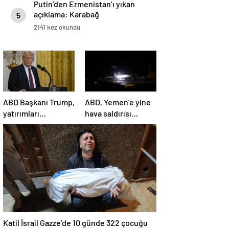
Putin’den Ermenistan’ı yıkan
açıklama: Karabağ
5
Azerbaycan’ın ayrılmaz bir
2141 kez okundu
parçasıdır!
ABD Başkanı Trump,
ABD, Yemen’e yine
yatırımları
hava saldırısı
hızlandırmak için
düzenledi
yeni bir ofis kuruyor
Katil İsrail Gazze’de 10 günde 322 çocuğu