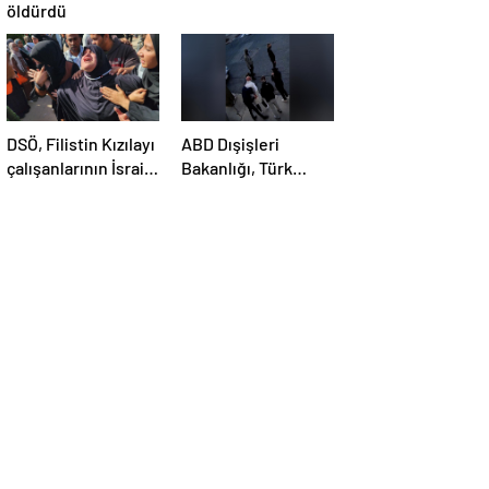
öldürdü
DSÖ, Filistin Kızılayı
ABD Dışişleri
çalışanlarının İsrail
Bakanlığı, Türk
saldırısında
öğrenci Öztürk’ün
öldürülmesini
vize iptalini
kınadı
açıklayamadı