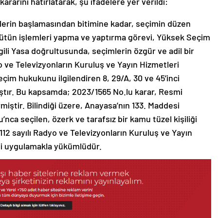
rarını hatırlatarak, şu ifadelere yer verildi:
lerin başlamasından bitimine kadar, seçimin düzen
i bütün işlemleri yapma ve yaptırma görevi, Yüksek Seçim
lgili Yasa doğrultusunda, seçimlerin özgür ve adil bir
yo ve Televizyonların Kuruluş ve Yayın Hizmetleri
çim hukukunu ilgilendiren 8, 29/A, 30 ve 45’inci
ştır. Bu kapsamda; 2023/1565 No.lu karar, Resmi
iştir. Bilindiği üzere, Anayasa’nın 133. Maddesi
ca seçilen, özerk ve tarafsız bir kamu tüzel kişiliği
112 sayılı Radyo ve Televizyonların Kuruluş ve Yayın
ni uygulamakla yükümlüdür.