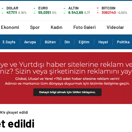
DOLAR
EURO
ALTIN
BITCOIN
47,7111
55,0351
6.542,69
3062140
0.16%
0%
0,77
-0,50%
Ekonomi
Spor
Kadın
Foto Galeri
Videolar
3.Sayfa
Avrupa
Bülten
Din
Eğitim
Hayat
Politika
K’e şikayet edildi
t edildi