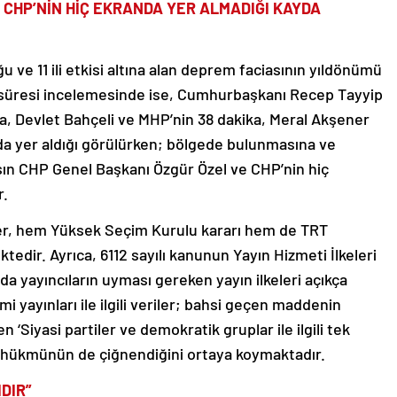
 CHP’NİN HİÇ EKRANDA YER ALMADIĞI KAYDA
 ve 11 ili etkisi altına alan deprem faciasının yıldönümü
ın süresi incelemesinde ise, Cumhurbaşkanı Recep Tayyip
ka, Devlet Bahçeli ve MHP’nin 38 dakika, Meral Akşener
anda yer aldığı görülürken; bölgede bulunmasına ve
n CHP Genel Başkanı Özgür Özel ve CHP’nin hiç
r.
riler, hem Yüksek Seçim Kurulu kararı hem de TRT
tedir. Ayrıca, 6112 sayılı kanunun Yayın Hizmeti İlkeleri
ında yayıncıların uyması gereken yayın ilkeleri açıkça
i yayınları ile ilgili veriler; bahsi geçen maddenin
n ‘Siyasi partiler ve demokratik gruplar ile ilgili tek
z’ hükmünün de çiğnendiğini ortaya koymaktadır.
DIR”