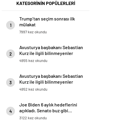
KATEGORİNİN POPÜLERLERİ
Trump’tan seçim sonrası ilk
mülakat
1
7997 kez okundu
Avusturya başbakanı Sebastian
Kurz ile ilgili bilinmeyenler
2
4955 kez okundu
Avusturya başbakanı Sebastian
Kurz ile ilgili bilinmeyenler
3
4952 kez okundu
Joe Biden 6 aylık hedeflerini
açıkladı. Senato buz gibi…
4
3122 kez okundu