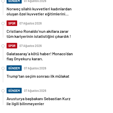
GÜNDEM
07 Ağustos 2026
Norweç silahlı kuvvetleri kadınlardan
oluşan özel kuvvetler eğitimlerini
başlattı.
SPOR
07 Ağustos 2026
Cristiano Ronaldo’nun akıllara zarar
tüm kariyerinin istatistiğini çıkardık !
SPOR
07 Ağustos 2026
Galatasaray’a kötü haber! Monaco’dan
flaş Onyekuru kararı.
GÜNDEM
07 Ağustos 2026
Trump’tan seçim sonrası ilk mülakat
GÜNDEM
07 Ağustos 2026
Avusturya başbakanı Sebastian Kurz
ile ilgili bilinmeyenler