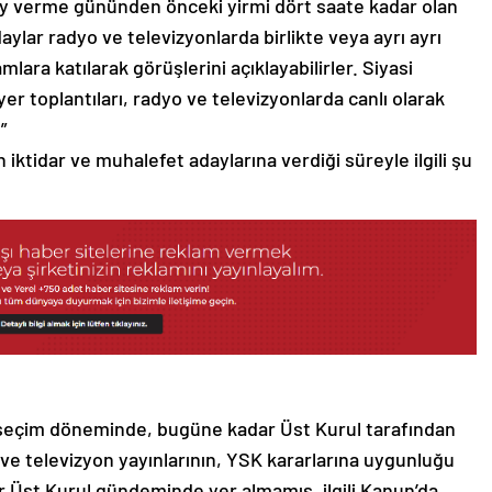
oy verme gününden önceki yirmi dört saate kadar olan
aylar radyo ve televizyonlarda birlikte veya ayrı ayrı
lara katılarak görüşlerini açıklayabilirler. Siyasi
yer toplantıları, radyo ve televizyonlarda canlı olarak
”
 iktidar ve muhalefet adaylarına verdiği süreyle ilgili şu
 seçim döneminde, bugüne kadar Üst Kurul tarafından
e televizyon yayınlarının, YSK kararlarına uygunluğu
or Üst Kurul gündeminde yer almamış, ilgili Kanun’da