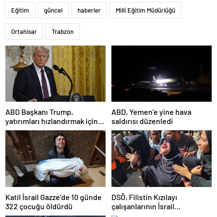
Eğitim
güncel
haberler
Milli Eğitim Müdürlüğü
Ortahisar
Trabzon
ABD Başkanı Trump,
ABD, Yemen’e yine hava
yatırımları hızlandırmak için
saldırısı düzenledi
yeni bir ofis kuruyor
Katil İsrail Gazze’de 10 günde
DSÖ, Filistin Kızılayı
322 çocuğu öldürdü
çalışanlarının İsrail
saldırısında öldürülmesini