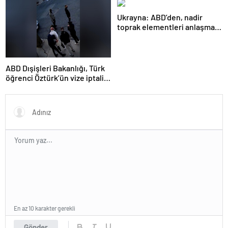
kınadı
Ukrayna: ABD’den, nadir
toprak elementleri anlaşması
önerisi bugün resmi olarak
alındı
ABD Dışişleri Bakanlığı, Türk
öğrenci Öztürk’ün vize iptalini
açıklayamadı
En az 10 karakter gerekli
Gönder