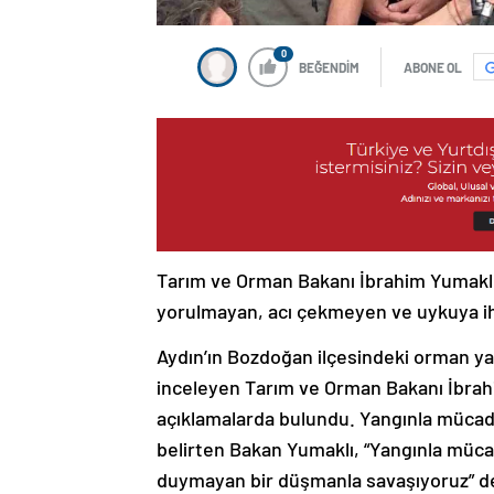
0
BEĞENDİM
ABONE OL
Tarım ve Orman Bakanı İbrahim Yumaklı,
yorulmayan, acı çekmeyen ve uykuya ih
Aydın’ın Bozdoğan ilçesindeki orman ya
inceleyen Tarım ve Orman Bakanı İbrahim
açıklamalarda bulundu. Yangınla mücade
belirten Bakan Yumaklı, “Yangınla müc
duymayan bir düşmanla savaşıyoruz” d