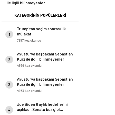
ile ilgili bilinmeyenler
KATEGORİNİN POPÜLERLERİ
Trump’tan seçim sonrası ilk
mülakat
1
7997 kez okundu
Avusturya başbakanı Sebastian
Kurz ile ilgili bilinmeyenler
2
4956 kez okundu
Avusturya başbakanı Sebastian
Kurz ile ilgili bilinmeyenler
3
4953 kez okundu
Joe Biden 6 aylık hedeflerini
açıkladı. Senato buz gibi…
4