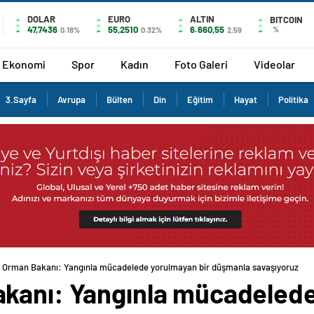
DOLAR
EURO
ALTIN
BITCOIN
47,7436
55,2510
6.660,55
%
0.18%
0.32%
2,59
Ekonomi
Spor
Kadın
Foto Galeri
Videolar
3.Sayfa
Avrupa
Bülten
Din
Eğitim
Hayat
Politika
 Orman Bakanı: Yangınla mücadelede yorulmayan bir düşmanla savaşıyoruz
kanı: Yangınla mücadelede