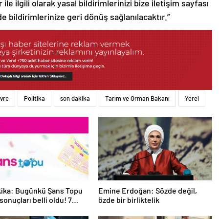
le ilgili olarak yasal bildirimlerinizi bize iletişim sayfası
de bildirimlerinize geri dönüş sağlanılacaktır.”
vre
Politika
son dakika
Tarım ve Orman Bakanı
Yerel
kika: Bugünkü Şans Topu
Emine Erdoğan: Sözde değil,
 sonuçları belli oldu! 7
özde bir birliktelik
025 Şans Topu bilet
 sorgulama ekranı!