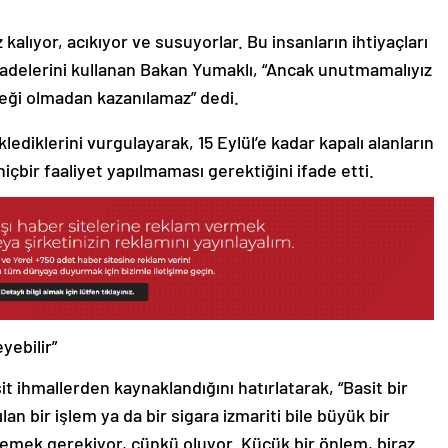
kalıyor, acıkıyor ve susuyorlar. Bu insanların ihtiyaçları
 ifadelerini kullanan Bakan Yumaklı, “Ancak unutmamalıyız
eği olmadan kazanılamaz” dedi.
diklerini vurgulayarak, 15 Eylül’e kadar kapalı alanların
içbir faaliyet yapılmaması gerektiğini ifade etti.
yebilir”
 ihmallerden kaynaklandığını hatırlatarak, “Basit bir
an bir işlem ya da bir sigara izmariti bile büyük bir
ememek gerekiyor, çünkü oluyor. Küçük bir önlem, biraz