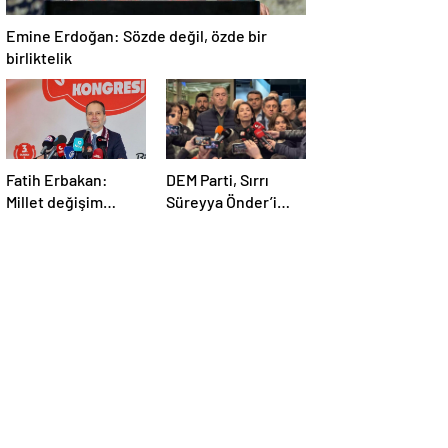
Emine Erdoğan: Sözde değil, özde bir
birliktelik
Fatih Erbakan:
DEM Parti, Sırrı
Millet değişim
Süreyya Önder’i
istiyor
Hastanede Ziyaret
Etti