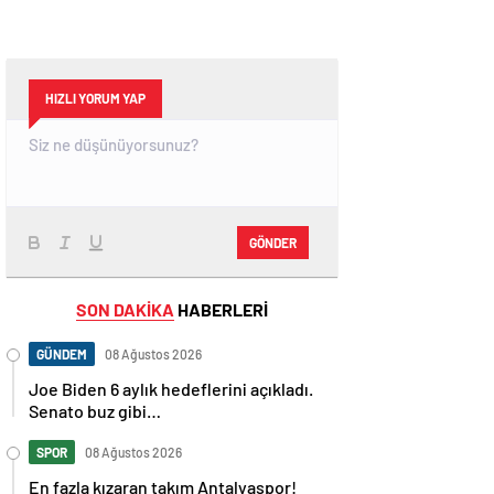
HIZLI YORUM YAP
GÖNDER
SON DAKİKA
HABERLERİ
GÜNDEM
08 Ağustos 2026
Joe Biden 6 aylık hedeflerini açıkladı.
Senato buz gibi…
SPOR
08 Ağustos 2026
En fazla kızaran takım Antalyaspor!