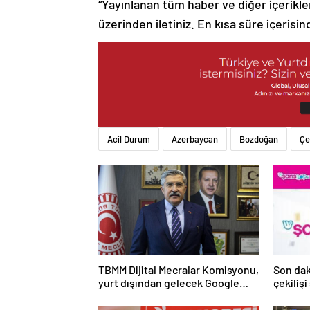
“Yayınlanan tüm haber ve diğer içerikler i
üzerinden iletiniz. En kısa süre içerisin
Acil Durum
Azerbaycan
Bozdoğan
Çe
TBMM Dijital Mecralar Komisyonu,
Son da
yurt dışından gelecek Google
çekilişi
yetkililerini dinleyecek
Mayıs 2
sonucu