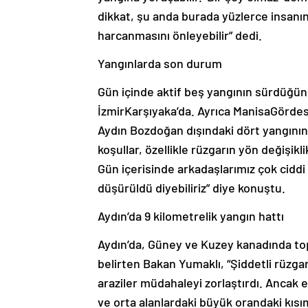
dikkat, şu anda burada yüzlerce insanı
harcanmasını önleyebilir” dedi.
Yangınlarda son durum
Gün içinde aktif beş yangının sürdüğünü
İzmirKarşıyaka’da. Ayrıca ManisaGördes
Aydın Bozdoğan dışındaki dört yangının
koşullar, özellikle rüzgarın yön değişik
Gün içerisinde arkadaşlarımız çok ciddi m
düşürüldü diyebiliriz” diye konuştu.
Aydın’da 9 kilometrelik yangın hattı
Aydın’da, Güney ve Kuzey kanadında to
belirten Bakan Yumaklı, “Şiddetli rüzgar
araziler müdahaleyi zorlaştırdı. Ancak 
ve orta alanlardaki büyük orandaki kısıml