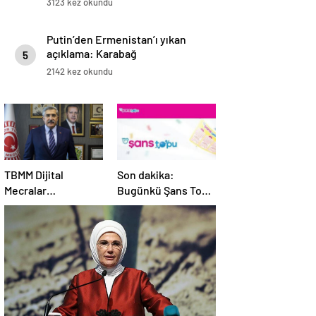
3123 kez okundu
Putin’den Ermenistan’ı yıkan
açıklama: Karabağ
5
Azerbaycan’ın ayrılmaz bir
2142 kez okundu
parçasıdır!
TBMM Dijital
Son dakika:
Mecralar
Bugünkü Şans Topu
Komisyonu, yurt
çekilişi sonuçları
dışından gelecek
belli oldu! 7 Mayıs
Google yetkililerini
2025 Şans Topu
dinleyecek
bilet sonucu
sorgulama ekranı!