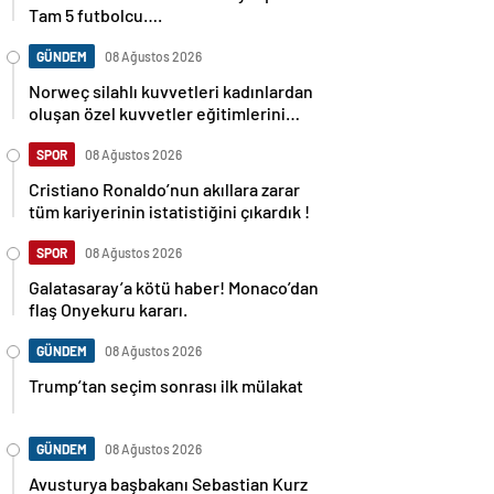
Tam 5 futbolcu….
GÜNDEM
08 Ağustos 2026
Norweç silahlı kuvvetleri kadınlardan
oluşan özel kuvvetler eğitimlerini
başlattı.
SPOR
08 Ağustos 2026
Cristiano Ronaldo’nun akıllara zarar
tüm kariyerinin istatistiğini çıkardık !
SPOR
08 Ağustos 2026
Galatasaray’a kötü haber! Monaco’dan
flaş Onyekuru kararı.
GÜNDEM
08 Ağustos 2026
Trump’tan seçim sonrası ilk mülakat
GÜNDEM
08 Ağustos 2026
Avusturya başbakanı Sebastian Kurz