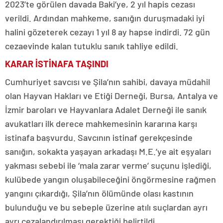
2023’te görülen davada Baki’ye, 2 yıl hapis cezası
verildi. Ardından mahkeme, sanığın duruşmadaki iyi
halini gözeterek cezayı 1 yıl 8 ay hapse indirdi. 72 gün
cezaevinde kalan tutuklu sanık tahliye edildi.
KARAR İSTİNAFA TAŞINDI
Cumhuriyet savcısı ve Şila’nın sahibi, davaya müdahil
olan Hayvan Hakları ve Etiği Derneği, Bursa, Antalya ve
İzmir baroları ve Hayvanlara Adalet Derneği ile sanık
avukatları ilk derece mahkemesinin kararına karşı
istinafa başvurdu. Savcının istinaf gerekçesinde
sanığın, sokakta yaşayan arkadaşı M.E.’ye ait eşyaları
yakması sebebi ile ‘mala zarar verme’ suçunu işlediği,
kulübede yangın oluşabileceğini öngörmesine rağmen
yangını çıkardığı, Şila’nın ölümünde olası kastının
bulunduğu ve bu sebeple üzerine atılı suçlardan ayrı
ayrı cezalandırılması gerektiği belirtildi.