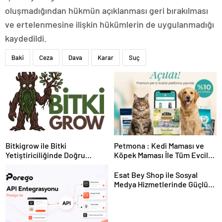
oluşmadığından hükmün açıklanması geri bırakılması
ve ertelenmesine ilişkin hükümlerin de uygulanmadığı
kaydedildi.
Baki
Ceza
Dava
Karar
Suç
Bitkigrow ile Bitki
Petmona : Kedi Maması ve
Yetiştiriciliğinde Doğru
Köpek Maması İle Tüm Evcil
Ekipman ve Ürün Seçimi
Hayvan Ürünleri
Esat Bey Shop ile Sosyal
Medya Hizmetlerinde Güçlü
Panel Deneyimi