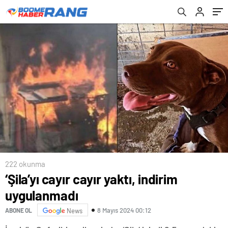
222 okunma
‘Şila’yı cayır cayır yaktı, indirim
uygulanmadı
8 Mayıs 2024 00:12
ABONE OL
News