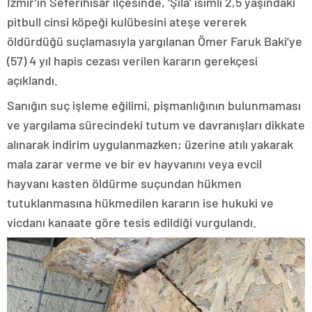
İzmir’in Seferihisar ilçesinde, ‘Şila’ isimli 2,5 yaşındaki
pitbull cinsi köpeği kulübesini ateşe vererek
öldürdüğü suçlamasıyla yargılanan Ömer Faruk Baki’ye
(57) 4 yıl hapis cezası verilen kararın gerekçesi
açıklandı.
Sanığın suç işleme eğilimi, pişmanlığının bulunmaması
ve yargılama sürecindeki tutum ve davranışları dikkate
alınarak indirim uygulanmazken; üzerine atılı yakarak
mala zarar verme ve bir ev hayvanını veya evcil
hayvanı kasten öldürme suçundan hükmen
tutuklanmasına hükmedilen kararın ise hukuki ve
vicdanı kanaate göre tesis edildiği vurgulandı.