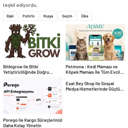
teşkil ediyordu.
İlişki
Putin'in
Rusya
Seçim
Ülke
Bitkigrow ile Bitki
Petmona : Kedi Maması ve
Yetiştiriciliğinde Doğru
Köpek Maması İle Tüm Evcil
Ekipman ve Ürün Seçimi
Hayvan Ürünleri
Esat Bey Shop ile Sosyal
Medya Hizmetlerinde Güçlü
Panel Deneyimi
Porego ile Kargo Süreçlerinizi
Daha Kolay Yönetin