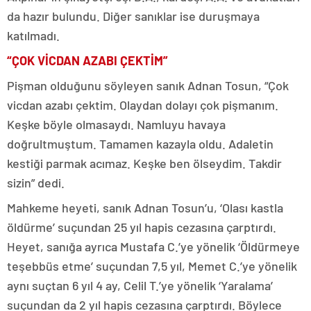
da hazır bulundu. Diğer sanıklar ise duruşmaya
katılmadı.
“ÇOK VİCDAN AZABI ÇEKTİM”
Pişman olduğunu söyleyen sanık Adnan Tosun, “Çok
vicdan azabı çektim. Olaydan dolayı çok pişmanım.
Keşke böyle olmasaydı. Namluyu havaya
doğrultmuştum. Tamamen kazayla oldu. Adaletin
kestiği parmak acımaz. Keşke ben ölseydim. Takdir
sizin” dedi.
Mahkeme heyeti, sanık Adnan Tosun’u, ‘Olası kastla
öldürme’ suçundan 25 yıl hapis cezasına çarptırdı.
Heyet, sanığa ayrıca Mustafa C.’ye yönelik ‘Öldürmeye
teşebbüs etme’ suçundan 7,5 yıl, Memet C.’ye yönelik
aynı suçtan 6 yıl 4 ay, Celil T.’ye yönelik ‘Yaralama’
suçundan da 2 yıl hapis cezasına çarptırdı. Böylece