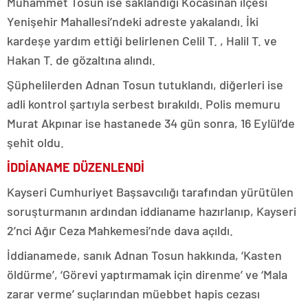
Muhammet Tosun ise saklandığı Kocasinan ilçesi
Yenişehir Mahallesi’ndeki adreste yakalandı. İki
kardeşe yardım ettiği belirlenen Celil T. , Halil T. ve
Hakan T. de gözaltına alındı.
Şüphelilerden Adnan Tosun tutuklandı, diğerleri ise
adli kontrol şartıyla serbest bırakıldı. Polis memuru
Murat Akpınar ise hastanede 34 gün sonra, 16 Eylül’de
şehit oldu.
İDDİANAME DÜZENLENDİ
Kayseri Cumhuriyet Başsavcılığı tarafından yürütülen
soruşturmanın ardından iddianame hazırlanıp, Kayseri
2’nci Ağır Ceza Mahkemesi’nde dava açıldı.
İddianamede, sanık Adnan Tosun hakkında, ‘Kasten
öldürme’, ‘Görevi yaptırmamak için direnme’ ve ‘Mala
zarar verme’ suçlarından müebbet hapis cezası