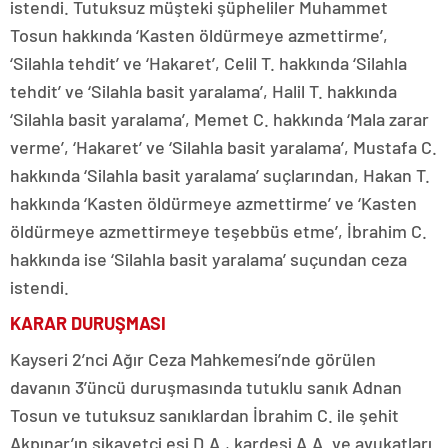
istendi. Tutuksuz müşteki şüpheliler Muhammet
Tosun hakkında ‘Kasten öldürmeye azmettirme’,
‘Silahla tehdit’ ve ‘Hakaret’, Celil T. hakkında ‘Silahla
tehdit’ ve ‘Silahla basit yaralama’, Halil T. hakkında
‘Silahla basit yaralama’, Memet C. hakkında ‘Mala zarar
verme’, ‘Hakaret’ ve ‘Silahla basit yaralama’, Mustafa C.
hakkında ‘Silahla basit yaralama’ suçlarından, Hakan T.
hakkında ‘Kasten öldürmeye azmettirme’ ve ‘Kasten
öldürmeye azmettirmeye teşebbüs etme’, İbrahim C.
hakkında ise ‘Silahla basit yaralama’ suçundan ceza
istendi.
KARAR DURUŞMASI
Kayseri 2’nci Ağır Ceza Mahkemesi’nde görülen
davanın 3’üncü duruşmasında tutuklu sanık Adnan
Tosun ve tutuksuz sanıklardan İbrahim C. ile şehit
Akpınar’ın şikayetçi eşi D.A., kardeşi A.A. ve avukatları