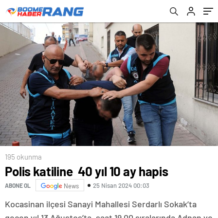
195 okunma
Polis katiline 40 yıl 10 ay hapis
25 Nisan 2024 00:03
ABONE OL
News
Kocasinan ilçesi Sanayi Mahallesi Serdarlı Sokak’ta
geçen yıl 13 Ağustos’ta, saat 19.00 sıralarında Adnan ve