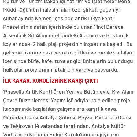
Kültür ve Turizm Bakanlığı Yatırım ve İşletmeler Genel
Müdürlüğü’nün ihalesini alan özel şirket, geçen yıl
şubat ayında Kemer ilçesinde antik Likya kenti
Phaselis’in sınırları içerisinde bulunan 1’inci Derece
Arkeolojik Sit Alanı niteliğindeki Alacasu ve Bostanlık
koylarındaki 2 halk plajı projesinin inşaatına başladı. Bu
gelişme üzerine bazı çevre örgütleri ve meslek odaları,
içerisinde büfe, kafe, tuvalet gibi ünitelerin bulunduğu
halk plajı projelerinin iptali için yargıya başvurdu.
İLK KARAR, KURUL İZNİNE KARŞI ÇIKTI
‘Phaselis Antik Kenti Ören Yeri ve Bütünleyici Kıyı Alanı
Çevre Düzenlemesi Yapım İşi’ adıyla ihale edilen proje
kapsamında başlatılan çalışmalara karşı ilk dava,
Mimarlar Odası Antalya Şubesi, Peyzaj Mimarları Odası
ve Tekirovalı 14 vatandaş tarafından, Antalya Kültür
Varlıklarını Koruma Bölge Kurulu’nun projeye izin