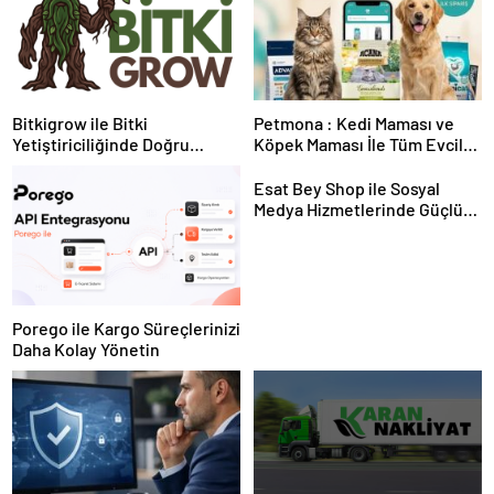
Bitkigrow ile Bitki
Petmona : Kedi Maması ve
Yetiştiriciliğinde Doğru
Köpek Maması İle Tüm Evcil
Ekipman ve Ürün Seçimi
Hayvan Ürünleri
Esat Bey Shop ile Sosyal
Medya Hizmetlerinde Güçlü
Panel Deneyimi
Porego ile Kargo Süreçlerinizi
Daha Kolay Yönetin