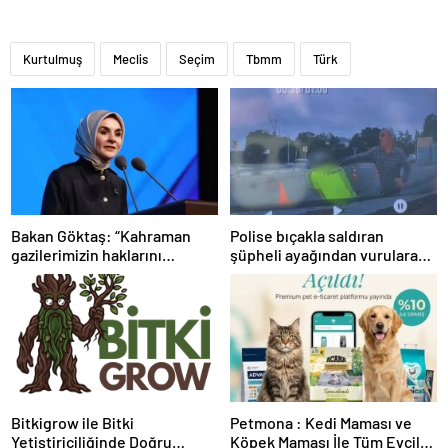
Kurtulmuş
Meclis
Seçim
Tbmm
Türk
Bakan Göktaş: “Kahraman
Polise bıçakla saldıran
gazilerimizin haklarını
şüpheli ayağından vurularak
güçlendiren yeni bir dönemin
yakalandı
kapılarını aralıyoruz”
Bitkigrow ile Bitki
Petmona : Kedi Maması ve
Yetiştiriciliğinde Doğru
Köpek Maması İle Tüm Evcil