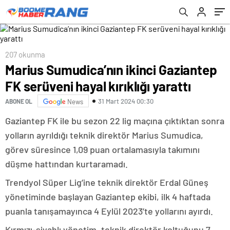
207 okunma
Marius Sumudica’nın ikinci Gaziantep
FK serüveni hayal kırıklığı yarattı
31 Mart 2024 00:30
ABONE OL
News
Gaziantep FK ile bu sezon 22 lig maçına çıktıktan sonra
yolların ayrıldığı teknik direktör Marius Sumudica,
görev süresince 1,09 puan ortalamasıyla takımını
düşme hattından kurtaramadı.
Trendyol Süper Lig’ine teknik direktör Erdal Güneş
yönetiminde başlayan Gaziantep ekibi, ilk 4 haftada
puanla tanışamayınca 4 Eylül 2023’te yollarını ayırdı.
Kırmızı-siyahlı yönetim, teknik direktör koltuğunu 7