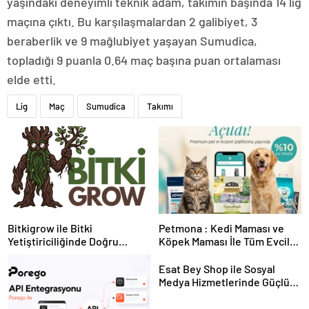
yaşındaki deneyimli teknik adam, takımın başında 14 lig
maçına çıktı. Bu karşılaşmalardan 2 galibiyet, 3
beraberlik ve 9 mağlubiyet yaşayan Sumudica,
topladığı 9 puanla 0.64 maç başına puan ortalaması
elde etti.
Lig
Maç
Sumudica
Takımı
Bitkigrow ile Bitki
Petmona : Kedi Maması ve
Yetiştiriciliğinde Doğru
Köpek Maması İle Tüm Evcil
Ekipman ve Ürün Seçimi
Hayvan Ürünleri
Esat Bey Shop ile Sosyal
Medya Hizmetlerinde Güçlü
Panel Deneyimi