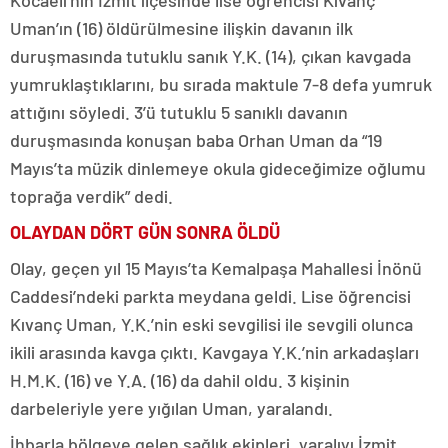
Kocaeli’nin İzmit ilçesinde lise öğrencisi Kıvanç
Uman’ın (16) öldürülmesine ilişkin davanın ilk
duruşmasında tutuklu sanık Y.K. (14), çıkan kavgada
yumruklaştıklarını, bu sırada maktule 7-8 defa yumruk
attığını söyledi. 3’ü tutuklu 5 sanıklı davanın
duruşmasında konuşan baba Orhan Uman da “19
Mayıs’ta müzik dinlemeye okula gideceğimize oğlumu
toprağa verdik” dedi.
OLAYDAN DÖRT GÜN SONRA ÖLDÜ
Olay, geçen yıl 15 Mayıs’ta Kemalpaşa Mahallesi İnönü
Caddesi’ndeki parkta meydana geldi. Lise öğrencisi
Kıvanç Uman, Y.K.’nin eski sevgilisi ile sevgili olunca
ikili arasında kavga çıktı. Kavgaya Y.K.’nin arkadaşları
H.M.K. (16) ve Y.A. (16) da dahil oldu. 3 kişinin
darbeleriyle yere yığılan Uman, yaralandı.
İhbarla bölgeye gelen sağlık ekipleri, yaralıyı İzmit