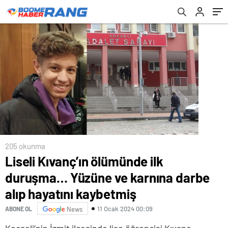
kaybetmiş
205 okunma
Liseli Kıvanç’ın ölümünde ilk
duruşma… Yüzüne ve karnına darbe
alıp hayatını kaybetmiş
11 Ocak 2024 00:09
ABONE OL
News