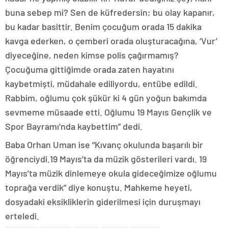
buna sebep mi? Sen de küfredersin; bu olay kapanır,
bu kadar basittir. Benim çocuğum orada 15 dakika
kavga ederken, o çemberi orada oluşturacağına, ‘Vur’
diyeceğine, neden kimse polis çağırmamış?
Çocuğuma gittiğimde orada zaten hayatını
kaybetmişti, müdahale ediliyordu, entübe edildi.
Rabbim, oğlumu çok şükür ki 4 gün yoğun bakımda
sevmeme müsaade etti. Oğlumu 19 Mayıs Gençlik ve
Spor Bayramı’nda kaybettim” dedi.
Baba Orhan Uman ise “Kıvanç okulunda başarılı bir
öğrenciydi.19 Mayıs’ta da müzik gösterileri vardı. 19
Mayıs’ta müzik dinlemeye okula gideceğimize oğlumu
toprağa verdik” diye konuştu. Mahkeme heyeti,
dosyadaki eksikliklerin giderilmesi için duruşmayı
erteledi.