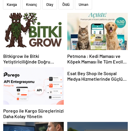
Kavga
Kıvanç
Olay
Öldü
Uman
Bitkigrow ile Bitki
Petmona : Kedi Maması ve
Yetiştiriciliğinde Doğru
Köpek Maması İle Tüm Evcil
Ekipman ve Ürün Seçimi
Hayvan Ürünleri
Esat Bey Shop ile Sosyal
Medya Hizmetlerinde Güçlü
Panel Deneyimi
Porego ile Kargo Süreçlerinizi
Daha Kolay Yönetin