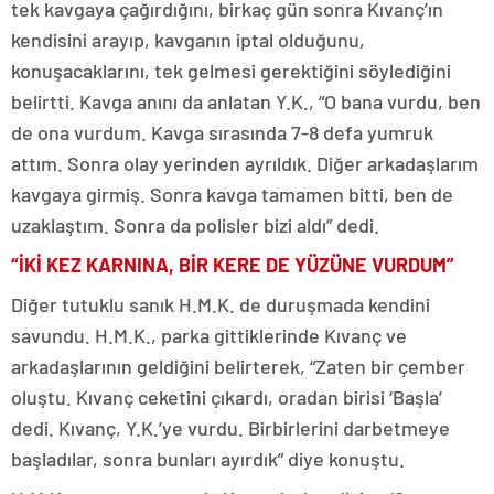
tek kavgaya çağırdığını, birkaç gün sonra Kıvanç’ın
kendisini arayıp, kavganın iptal olduğunu,
konuşacaklarını, tek gelmesi gerektiğini söylediğini
belirtti. Kavga anını da anlatan Y.K., “O bana vurdu, ben
de ona vurdum. Kavga sırasında 7-8 defa yumruk
attım. Sonra olay yerinden ayrıldık. Diğer arkadaşlarım
kavgaya girmiş. Sonra kavga tamamen bitti, ben de
uzaklaştım. Sonra da polisler bizi aldı” dedi.
“İKİ KEZ KARNINA, BİR KERE DE YÜZÜNE VURDUM”
Diğer tutuklu sanık H.M.K. de duruşmada kendini
savundu. H.M.K., parka gittiklerinde Kıvanç ve
arkadaşlarının geldiğini belirterek, “Zaten bir çember
oluştu. Kıvanç ceketini çıkardı, oradan birisi ‘Başla’
dedi. Kıvanç, Y.K.’ye vurdu. Birbirlerini darbetmeye
başladılar, sonra bunları ayırdık” diye konuştu.