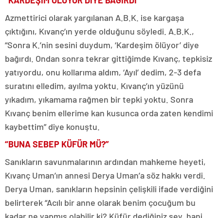
“KARDEŞİM ÖLÜYOR DİYE BAĞIRDI”
Azmettirici olarak yargılanan A.B.K. ise kargaşa
çıktığını, Kıvanç’ın yerde olduğunu söyledi. A.B.K.,
“Sonra K.’nin sesini duydum, ‘Kardeşim ölüyor’ diye
bağırdı. Ondan sonra tekrar gittiğimde Kıvanç, tepkisiz
yatıyordu, onu kollarıma aldım, ‘Ayıl’ dedim, 2-3 defa
suratını elledim, ayılma yoktu. Kıvanç’ın yüzünü
yıkadım, yıkamama rağmen bir tepki yoktu. Sonra
Kıvanç benim ellerime kan kusunca orda zaten kendimi
kaybettim” diye konuştu.
“BUNA SEBEP KÜFÜR MÜ?”
Sanıkların savunmalarının ardından mahkeme heyeti,
Kıvanç Uman’ın annesi Derya Uman’a söz hakkı verdi.
Derya Uman, sanıkların hepsinin çelişkili ifade verdiğini
belirterek “Acılı bir anne olarak benim çocuğum bu
kadar ne yapmış olabilir ki? Küfür dediğiniz şey, hani