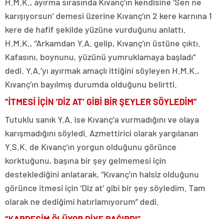
H.M.K., ayırma sırasında Kıvanç’ın kendisine ‘Sen ne
karışıyorsun’ demesi üzerine Kıvanç’ın 2 kere karnına 1
kere de hafif şekilde yüzüne vurduğunu anlattı.
H.M.K., “Arkamdan Y.A. gelip, Kıvanç’ın üstüne çıktı.
Kafasını, boynunu, yüzünü yumruklamaya başladı”
dedi. Y.A.’yı ayırmak amaçlı ittiğini söyleyen H.M.K.,
Kıvanç’ın bayılmış durumda olduğunu belirtti.
“İTMESİ İÇİN ‘DİZ AT’ GİBİ BİR ŞEYLER SÖYLEDİM”
Tutuklu sanık Y.A. ise Kıvanç’a vurmadığını ve olaya
karışmadığını söyledi. Azmettirici olarak yargılanan
Y.S.K. de Kıvanç’ın yorgun olduğunu görünce
korktuğunu, başına bir şey gelmemesi için
desteklediğini anlatarak, “Kıvanç’ın halsiz olduğunu
görünce itmesi için ‘Diz at’ gibi bir şey söyledim. Tam
olarak ne dediğimi hatırlamıyorum” dedi.