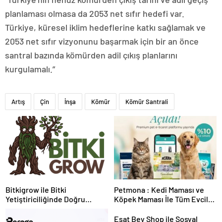
planlaması olmasa da 2053 net sıfır hedefi var.
Türkiye, küresel iklim hedeflerine katkı sağlamak ve
2053 net sıfır vizyonunu başarmak için bir an önce
santral bazında kömürden adil çıkış planlarını
kurgulamalı.”
Artış
Çin
İnşa
Kömür
Kömür Santrali
Bitkigrow ile Bitki
Petmona : Kedi Maması ve
Yetiştiriciliğinde Doğru
Köpek Maması İle Tüm Evcil
Ekipman ve Ürün Seçimi
Hayvan Ürünleri
Esat Bey Shop ile Sosyal