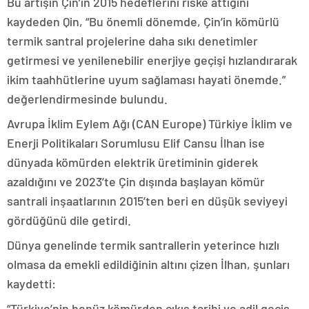
Bu artışın Çin’in 2015 hedeflerini riske attığını
kaydeden Qin, “Bu önemli dönemde, Çin’in kömürlü
termik santral projelerine daha sıkı denetimler
getirmesi ve yenilenebilir enerjiye geçişi hızlandırarak
ikim taahhütlerine uyum sağlaması hayati önemde.”
değerlendirmesinde bulundu.
Avrupa İklim Eylem Ağı (CAN Europe) Türkiye İklim ve
Enerji Politikaları Sorumlusu Elif Cansu İlhan ise
dünyada kömürden elektrik üretiminin giderek
azaldığını ve 2023’te Çin dışında başlayan kömür
santrali inşaatlarının 2015’ten beri en düşük seviyeyi
gördüğünü dile getirdi.
Dünya genelinde termik santrallerin yeterince hızlı
olmasa da emekli edildiğinin altını çizen İlhan, şunları
kaydetti:
“Türkiye’nin henüz kömürden çıkış tarihi ve adil geçiş