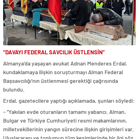
“DAVAYI FEDERAL SAVCILIK ÜSTLENSİN”
Almanya’da yaşayan avukat Adnan Menderes Erdal,
kundaklamaya ilişkin soruşturmayı Alman Federal
Başsavcılığı’nın üstlenmesi gerektiği çağrısında
bulundu.
Erdal, gazetecilere yaptığı açıklamada, şunları söyledi:
– “Yakılan evde oturanların tamamı yabancı. Alman,
Bulgar ve Türkiye Cumhuriyeti resmi makamlarının,
milletvekillerinin yangın sürecine ilişkin girişimleri var.
Uluslararası ve toplumun tüm kesimlerinde bir ilgi söz