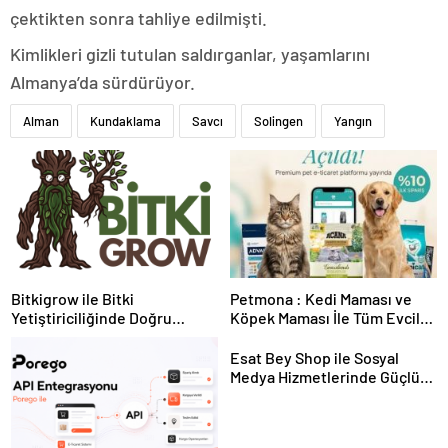
çektikten sonra tahliye edilmişti.
Kimlikleri gizli tutulan saldırganlar, yaşamlarını
Almanya’da sürdürüyor.
Alman
Kundaklama
Savcı
Solingen
Yangın
Bitkigrow ile Bitki
Petmona : Kedi Maması ve
Yetiştiriciliğinde Doğru
Köpek Maması İle Tüm Evcil
Ekipman ve Ürün Seçimi
Hayvan Ürünleri
Esat Bey Shop ile Sosyal
Medya Hizmetlerinde Güçlü
Panel Deneyimi