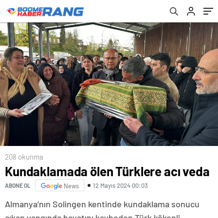
208 okunma
Kundaklamada ölen Türklere acı veda
12 Mayıs 2024 00:03
ABONE OL
News
Almanya’nın Solingen kentinde kundaklama sonucu
çıkan yangında hayatını kaybeden Türk kökenli