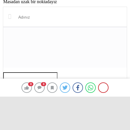
Masadan uzak bir noktadayız
En az 10 karakter gerekli
0
0
Gönder
HABER