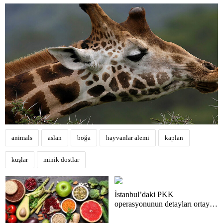
animals
aslan
boğa
hayvanlar alemi
kaplan
kuşlar
minik dostlar
İstanbul’daki PKK
operasyonunun detayları ortaya
çıktı