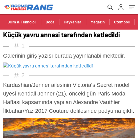
Bilim & Teknoloji
Doğa
Hayvanlar
Magazin
Otomobil
Küçük yavru annesi tarafından katledildi
1
Galerinin giriş yazısı burada yayınlanabilmektedir.
2
Kardashian/Jenner ailesinin Victoria’s Secret modeli
üyesi Kendall Jenner (21), önceki gün Paris Moda
Haftası kapsamında yapılan Alexandre Vauthier
İlkbahar/Yaz 2017 Couture defilesinde podyuma çıktı.