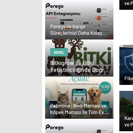
ve 
Den
Esat
Porego ile Kargo
Med
Süreçlerinizi Daha Kolay
Güç
Yönetin
GENEL
Bitkigrow ile Bitki
Yetiştiriciliğinde Doğru
Ekipman ve Ürün
Fibe
Seçimi
Petmona : Kedi Maması ve
Köpek Maması İle Tüm Evcil
Kara
Hayvan Ürünleri
ve 
Den