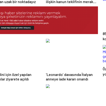
n uzak bir noktadayız
ilişkin kanun teklifinin merak
edilenleri
85
ko
de
Ö
y
ini için özel yapılan
‘Leonardo’ davasında İtalyan
lar ziyarete açıldı
anneye iade kararı onandı
gü
b