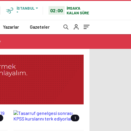
İMSAK'A
İSTANBUL
02:00
KALAN SÜRE
°
Yazarlar
Gazeteler
r
1