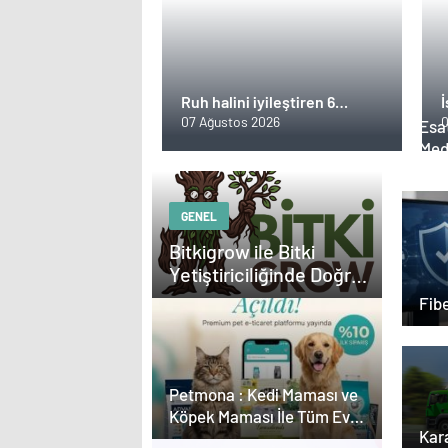
Ruh halini iyileştiren 6
mucizevi yiyecek
07 Ağustos 2026
0
Esat
o
Med
Güç
GENEL
Bitkigrow ile Bitki
Yetiştiriciliğinde Doğru
Ekipman ve Ürün
Fibe
Seçimi
Petmona : Kedi Maması ve
Köpek Maması İle Tüm Evcil
Kara
Hayvan Ürünleri