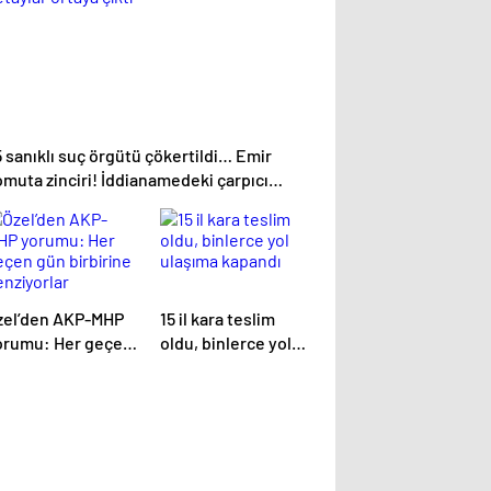
 sanıklı suç örgütü çökertildi… Emir
muta zinciri! İddianamedeki çarpıcı
taylar ortaya çıktı
zel’den AKP-MHP
15 il kara teslim
orumu: Her geçen
oldu, binlerce yol
n birbirine
ulaşıma kapandı
enziyorlar