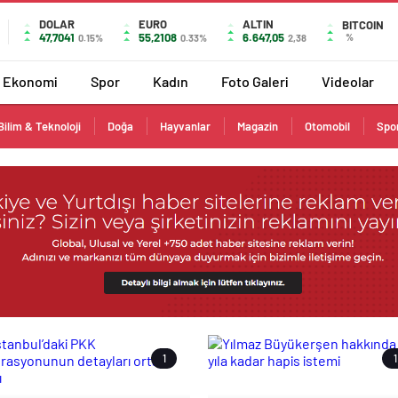
DOLAR
EURO
ALTIN
BITCOIN
47,7041
55,2108
6.647,05
%
0.15%
0.33%
2,38
Ekonomi
Spor
Kadın
Foto Galeri
Videolar
Bilim & Teknoloji
Doğa
Hayvanlar
Magazin
Otomobil
Spo
1
1