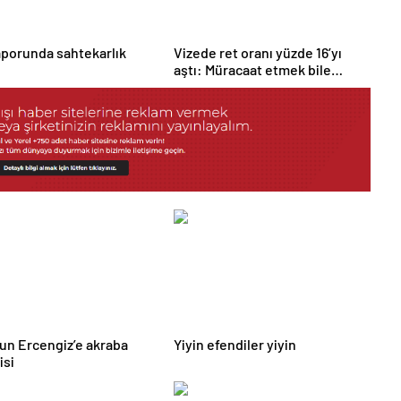
porunda sahtekarlık
Vizede ret oranı yüzde 16’yı
aştı: Müracaat etmek bile
‘başarı’ sayılıyor
kun Ercengiz’e akraba
Yiyin efendiler yiyin
isi