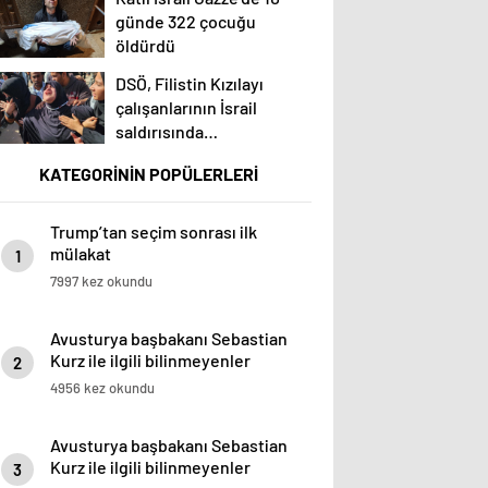
günde 322 çocuğu
öldürdü
DSÖ, Filistin Kızılayı
çalışanlarının İsrail
saldırısında
öldürülmesini kınadı
KATEGORİNİN POPÜLERLERİ
Trump’tan seçim sonrası ilk
mülakat
1
7997 kez okundu
Avusturya başbakanı Sebastian
Kurz ile ilgili bilinmeyenler
2
4956 kez okundu
Avusturya başbakanı Sebastian
Kurz ile ilgili bilinmeyenler
3