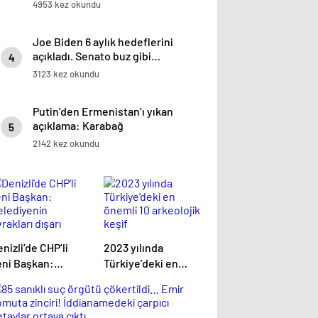
4953 kez okundu
Joe Biden 6 aylık hedeflerini
açıkladı. Senato buz gibi…
4
3123 kez okundu
Putin’den Ermenistan’ı yıkan
açıklama: Karabağ
5
Azerbaycan’ın ayrılmaz bir
2142 kez okundu
parçasıdır!
nizli’de CHP’li
2023 yılında
eni Başkan:
Türkiye’deki en
elediyenin
önemli 10 arkeolojik
rakları dışarı
keşif
karılıyor