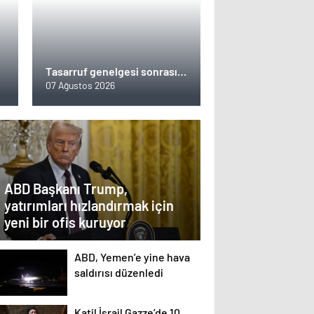
a
Tasarruf genelgesi sonrası
KPSS kurslarını terk
07 Ağustos 2026
ediyorlar
ABD Başkanı Trump,
yatırımları hızlandırmak için
yeni bir ofis kuruyor
ABD, Yemen’e yine hava
saldırısı düzenledi
Katil İsrail Gazze’de 10