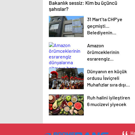
Bakanlık sessiz: Kim bu üçüncü
şahıslar?
31 Mart’ta CHP’ye
geçmişti…
Belediyenin
sandalyeleri
Amazon
kahvehanede çıktı
örümceklerinin
esrarengiz
dünyalarına gitmeye
Dünyanın en küçük
hazır olun.
ordusu İsviçreli
Muhafızlar sıra dışı
hayatlarıyla dikkat
Ruh halini iyileştiren
çekiyor
6 mucizevi yiyecek
Ha