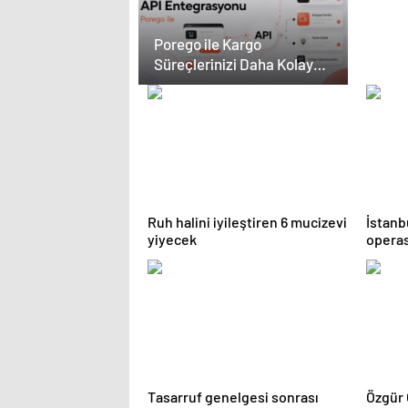
Porego ile Kargo
Süreçlerinizi Daha Kolay
Yönetin
Ruh halini iyileştiren 6 mucizevi
İstanb
yiyecek
operas
ortaya 
Tasarruf genelgesi sonrası
Özgür 