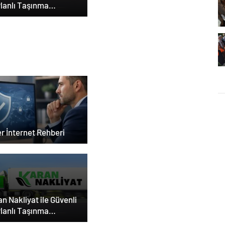
Planlı Taşınma
eyimi
 Bey Shop ile Sosyal
ya Hizmetlerinde
lü Panel Deneyimi
r İnternet Rehberi
n Nakliyat ile Güvenli
Planlı Taşınma
eyimi