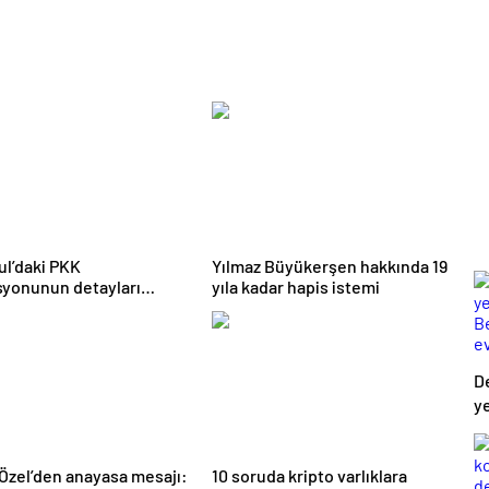
ul’daki PKK
Yılmaz Büyükerşen hakkında 19
yonunun detayları
yıla kadar hapis istemi
çıktı
De
y
B
ev
Özel’den anayasa mesajı:
10 soruda kripto varlıklara
çı