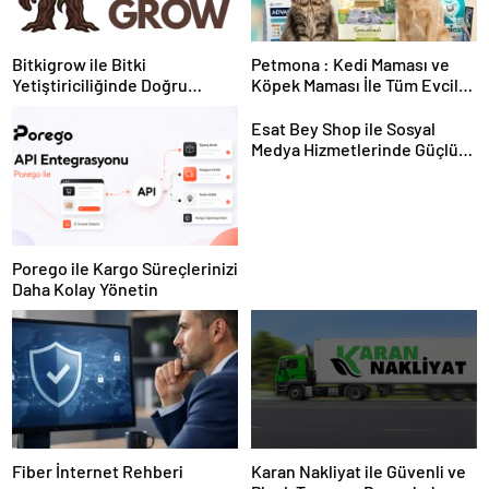
Bitkigrow ile Bitki
Petmona : Kedi Maması ve
Yetiştiriciliğinde Doğru
Köpek Maması İle Tüm Evcil
Ekipman ve Ürün Seçimi
Hayvan Ürünleri
Esat Bey Shop ile Sosyal
Medya Hizmetlerinde Güçlü
Panel Deneyimi
Porego ile Kargo Süreçlerinizi
Daha Kolay Yönetin
Fiber İnternet Rehberi
Karan Nakliyat ile Güvenli ve