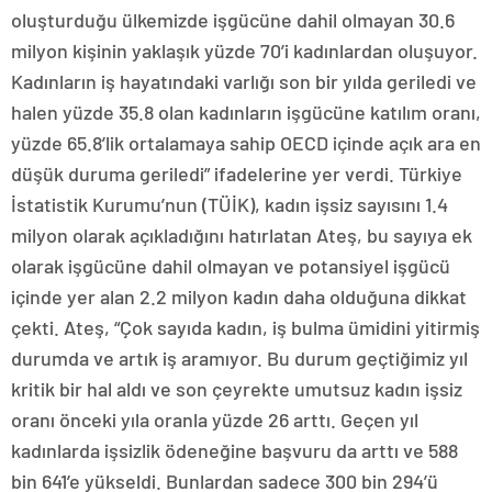
oluşturduğu ülkemizde işgücüne dahil olmayan 30.6
milyon kişinin yaklaşık yüzde 70’i kadınlardan oluşuyor.
Kadınların iş hayatındaki varlığı son bir yılda geriledi ve
halen yüzde 35.8 olan kadınların işgücüne katılım oranı,
yüzde 65.8’lik ortalamaya sahip OECD içinde açık ara en
düşük duruma geriledi” ifadelerine yer verdi. Türkiye
İstatistik Kurumu’nun (TÜİK), kadın işsiz sayısını 1.4
milyon olarak açıkladığını hatırlatan Ateş, bu sayıya ek
olarak işgücüne dahil olmayan ve potansiyel işgücü
içinde yer alan 2.2 milyon kadın daha olduğuna dikkat
çekti. Ateş, “Çok sayıda kadın, iş bulma ümidini yitirmiş
durumda ve artık iş aramıyor. Bu durum geçtiğimiz yıl
kritik bir hal aldı ve son çeyrekte umutsuz kadın işsiz
oranı önceki yıla oranla yüzde 26 arttı. Geçen yıl
kadınlarda işsizlik ödeneğine başvuru da arttı ve 588
bin 641’e yükseldi. Bunlardan sadece 300 bin 294’ü