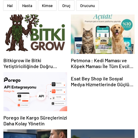
Hal
Hasta
Kimse
Oruç
Orucunu
Bitkigrow ile Bitki
Petmona : Kedi Maması ve
Yetiştiriciliğinde Doğru
Köpek Maması İle Tüm Evcil
Ekipman ve Ürün Seçimi
Hayvan Ürünleri
Esat Bey Shop ile Sosyal
Medya Hizmetlerinde Güçlü
Panel Deneyimi
Porego ile Kargo Süreçlerinizi
Daha Kolay Yönetin