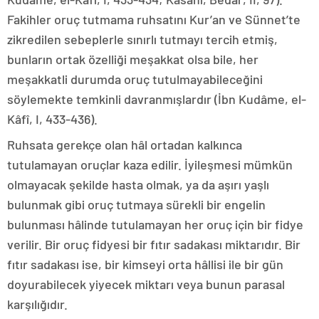
Fakihler oruç tutmama ruhsatını Kur’an ve Sünnet’te
zikredilen sebeplerle sınırlı tutmayı tercih etmiş,
bunların ortak özelliği meşakkat olsa bile, her
meşakkatli durumda oruç tutulmayabileceğini
söylemekte temkinli davranmışlardır (İbn Kudâme, el-
Kâfî, I, 433-436).
Ruhsata gerekçe olan hâl ortadan kalkınca
tutulamayan oruçlar kaza edilir. İyileşmesi mümkün
olmayacak şekilde hasta olmak, ya da aşırı yaşlı
bulunmak gibi oruç tutmaya sürekli bir engelin
bulunması hâlinde tutulamayan her oruç için bir fidye
verilir. Bir oruç fidyesi bir fıtır sadakası miktarıdır. Bir
fıtır sadakası ise, bir kimseyi orta hâllisi ile bir gün
doyurabilecek yiyecek miktarı veya bunun parasal
karşılığıdır.