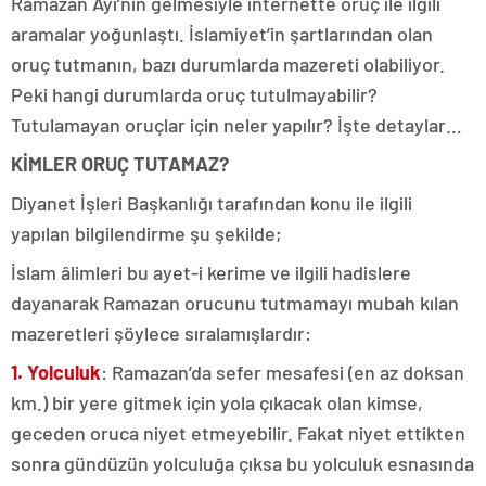
Ramazan Ayı’nın gelmesiyle internette oruç ile ilgili
aramalar yoğunlaştı. İslamiyet’in şartlarından olan
oruç tutmanın, bazı durumlarda mazereti olabiliyor.
Peki hangi durumlarda oruç tutulmayabilir?
Tutulamayan oruçlar için neler yapılır? İşte detaylar…
KİMLER ORUÇ TUTAMAZ?
Diyanet İşleri Başkanlığı tarafından konu ile ilgili
yapılan bilgilendirme şu şekilde;
İslam âlimleri bu ayet-i kerime ve ilgili hadislere
dayanarak Ramazan orucunu tutmamayı mubah kılan
mazeretleri şöylece sıralamışlardır:
1. Yolculuk
: Ramazan’da sefer mesafesi (en az doksan
km.) bir yere gitmek için yola çıkacak olan kimse,
geceden oruca niyet etmeyebilir. Fakat niyet ettikten
sonra gündüzün yolculuğa çıksa bu yolculuk esnasında