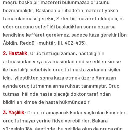
meşru başka bir mazereti bulunmazsa orucunu
bozmamalıdır. Başlanan bir ibadetin mazeret yoksa
tamamlanması gerekir. Sefer bir mazeret olduğu için,
eğer orucunu seferîliği başladıktan sonra bozarsa
kendisine keffâret gerekmez, sadece kaza gerekir (İbn
Âbidîn, Reddü’l-muhtâr, III, 402-405).
2. Hastalık
: Oruç tuttuğu zaman, hastalığının
artmasından veya uzamasından endişe edilen kimse
ile hastalığı sebebiyle oruç tutmakta zorlanan kişiler
için, iyileştikten sonra kaza etmek üzere Ramazan
ayında oruç tutmamalarına ruhsat tanınmıştır. Oruç
tutması hâlinde hasta olacağı doktor tarafından
bildirilen kimse de hasta hükmündedir.
3. Yaşlılık
: Oruç tutamayacak kadar yaşlı olan kimseler,
oruç tutmayıp yerine fidye verebilirler. Bakara
sûresinin 184. âyetinde, bu şekilde olup da oruca güç