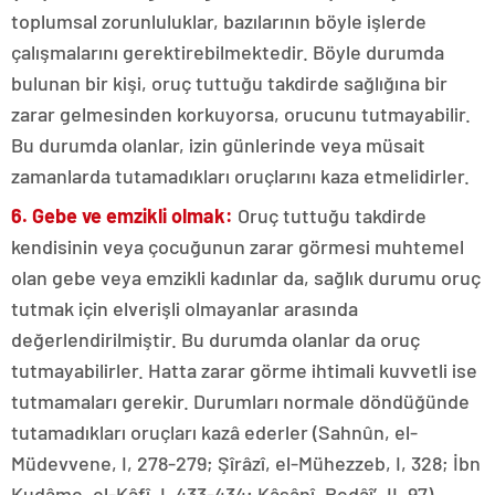
toplumsal zorunluluklar, bazılarının böyle işlerde
çalışmalarını gerektirebilmektedir. Böyle durumda
bulunan bir kişi, oruç tuttuğu takdirde sağlığına bir
zarar gelmesinden korkuyorsa, orucunu tutmayabilir.
Bu durumda olanlar, izin günlerinde veya müsait
zamanlarda tutamadıkları oruçlarını kaza etmelidirler.
6. Gebe ve emzikli olmak:
Oruç tuttuğu takdirde
kendisinin veya çocuğunun zarar görmesi muhtemel
olan gebe veya emzikli kadınlar da, sağlık durumu oruç
tutmak için elverişli olmayanlar arasında
değerlendirilmiştir. Bu durumda olanlar da oruç
tutmayabilirler. Hatta zarar görme ihtimali kuvvetli ise
tutmamaları gerekir. Durumları normale döndüğünde
tutamadıkları oruçları kazâ ederler (Sahnûn, el-
Müdevvene, I, 278-279; Şîrâzî, el-Mühezzeb, I, 328; İbn
Kudâme, el-Kâfî, I, 433-434; Kâsânî, Bedâî’, II, 97).