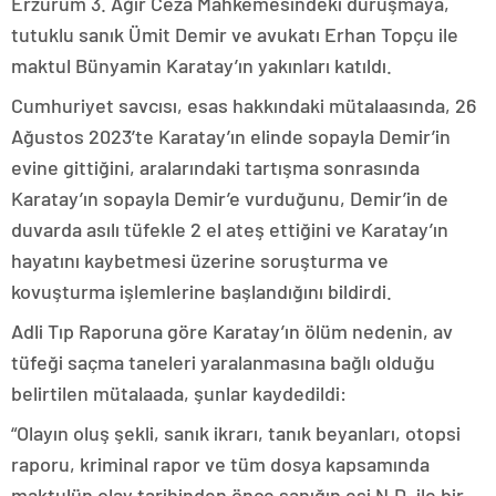
Erzurum 3. Ağır Ceza Mahkemesindeki duruşmaya,
tutuklu sanık Ümit Demir ve avukatı Erhan Topçu ile
maktul Bünyamin Karatay’ın yakınları katıldı.
Cumhuriyet savcısı, esas hakkındaki mütalaasında, 26
Ağustos 2023’te Karatay’ın elinde sopayla Demir’in
evine gittiğini, aralarındaki tartışma sonrasında
Karatay’ın sopayla Demir’e vurduğunu, Demir’in de
duvarda asılı tüfekle 2 el ateş ettiğini ve Karatay’ın
hayatını kaybetmesi üzerine soruşturma ve
kovuşturma işlemlerine başlandığını bildirdi.
Adli Tıp Raporuna göre Karatay’ın ölüm nedenin, av
tüfeği saçma taneleri yaralanmasına bağlı olduğu
belirtilen mütalaada, şunlar kaydedildi:
“Olayın oluş şekli, sanık ikrarı, tanık beyanları, otopsi
raporu, kriminal rapor ve tüm dosya kapsamında
maktulün olay tarihinden önce sanığın eşi N.D. ile bir