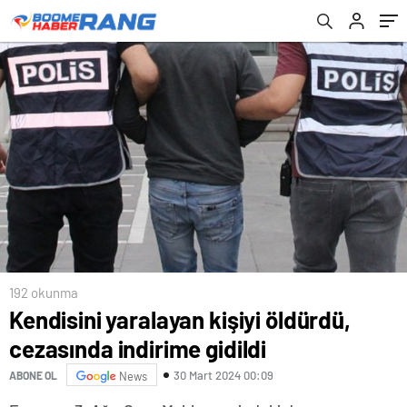
192 okunma
Kendisini yaralayan kişiyi öldürdü,
cezasında indirime gidildi
30 Mart 2024 00:09
ABONE OL
News