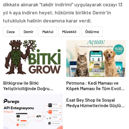
dikkate alınarak “takdir indirimi” uygulayarak cezayı 13
yıl 4 aya indiren heyet, hükümle birlikte Demir’in
tutukluluk halinin devamına karar verdi.
Ceza
Demir
Maktul
Müvekkil
Öldürme
Bitkigrow ile Bitki
Petmona : Kedi Maması ve
Yetiştiriciliğinde Doğru
Köpek Maması İle Tüm Evcil
Ekipman ve Ürün Seçimi
Hayvan Ürünleri
Esat Bey Shop ile Sosyal
Medya Hizmetlerinde Güçlü
Panel Deneyimi