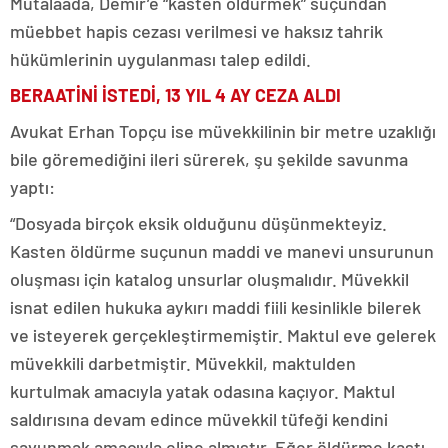
Mütalaada, Demir’e “kasten öldürmek” suçundan
müebbet hapis cezası verilmesi ve haksız tahrik
hükümlerinin uygulanması talep edildi.
BERAATİNİ İSTEDİ, 13 YIL 4 AY CEZA ALDI
Avukat Erhan Topçu ise müvekkilinin bir metre uzaklığı
bile göremediğini ileri sürerek, şu şekilde savunma
yaptı:
“Dosyada birçok eksik olduğunu düşünmekteyiz.
Kasten öldürme suçunun maddi ve manevi unsurunun
oluşması için katalog unsurlar oluşmalıdır. Müvekkil
isnat edilen hukuka aykırı maddi fiili kesinlikle bilerek
ve isteyerek gerçekleştirmemiştir. Maktul eve gelerek
müvekkili darbetmiştir. Müvekkil, maktulden
kurtulmak amacıyla yatak odasına kaçıyor. Maktul
saldırısına devam edince müvekkil tüfeği kendini
savunmak amacıyla eline almıştır. Eğer öldürme kastı