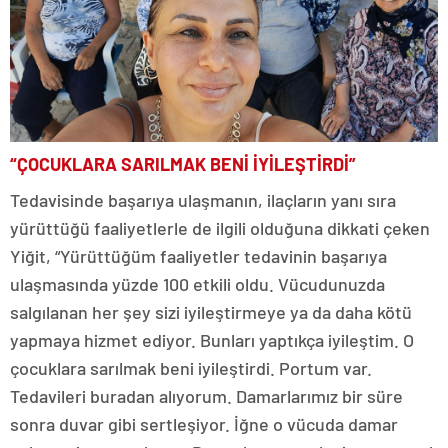
“ÇOCUKLARA SARILMAK BENİ İYİLEŞTİRDİ”
Tedavisinde başarıya ulaşmanın, ilaçların yanı sıra
yürüttüğü faaliyetlerle de ilgili olduğuna dikkati çeken
Yiğit, “Yürüttüğüm faaliyetler tedavinin başarıya
ulaşmasında yüzde 100 etkili oldu. Vücudunuzda
salgılanan her şey sizi iyileştirmeye ya da daha kötü
yapmaya hizmet ediyor. Bunları yaptıkça iyileştim. O
çocuklara sarılmak beni iyileştirdi. Portum var.
Tedavileri buradan alıyorum. Damarlarımız bir süre
sonra duvar gibi sertleşiyor. İğne o vücuda damar