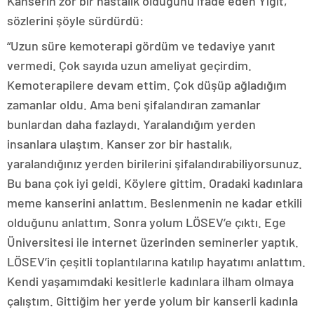
Kanserin zor bir hastalık olduğunu ifade eden Yiğit,
sözlerini şöyle sürdürdü:
“Uzun süre kemoterapi gördüm ve tedaviye yanıt
vermedi. Çok sayıda uzun ameliyat geçirdim.
Kemoterapilere devam ettim. Çok düşüp ağladığım
zamanlar oldu. Ama beni şifalandıran zamanlar
bunlardan daha fazlaydı. Yaralandığım yerden
insanlara ulaştım. Kanser zor bir hastalık,
yaralandığınız yerden birilerini şifalandırabiliyorsunuz.
Bu bana çok iyi geldi. Köylere gittim. Oradaki kadınlara
meme kanserini anlattım. Beslenmenin ne kadar etkili
olduğunu anlattım. Sonra yolum LÖSEV’e çıktı. Ege
Üniversitesi ile internet üzerinden seminerler yaptık.
LÖSEV’in çeşitli toplantılarına katılıp hayatımı anlattım.
Kendi yaşamımdaki kesitlerle kadınlara ilham olmaya
çalıştım. Gittiğim her yerde yolum bir kanserli kadınla