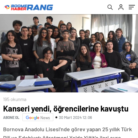
195 okunma
Kanseri yendi, öğrencilerine kavuştu
30 Mart 2024 12:06
ABONE OL
News
Bornova Anadolu Lisesi’nde görev yapan 25 yıllık Türk
Dili ve Edebiyatı öğretmeni Yelda Yiğit’e ileri evre