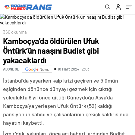
360 okunma
Kamboçya’da öldürülen Ufuk
Öntürk’ün naaşını Budist gibi
yakacaklardı
18 Mart 2024 12:03
ABONE OL
News
İstanbul’da yaşarken kalp krizi geçiren ve ölümün
eşiğinden dönünce dünyayı gezmek için çıktığı
yolculukta 6 yıl önce gittiği Güneydoğu Asya’da
Kamboçya’ya yerleşen Ufuk Öntürk (52) kaldığı
pansiyonun sahibi ve çalışanlarının çekiçli saldırısında
hayatını kaybetti.
İzmir’deki yakınları, önce acı haberi, ardından Budist