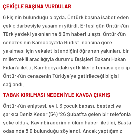
ÇEKİÇLE BAŞINA VURDULAR
6 kişinin bulunduğu olayda, Öntürk başına isabet eden
çekiç darbesiyle yaşamını yitirdi. Ertesi gün Öntürk’ün
Türkiye’deki yakınlarına ölüm haberi ulaştı. Öntürk’ün
cenazesinin Kamboçya’da Budist inancına göre
yakılması için vekalet istendiğini öğrenen yakınları, bir
milletvekili aracılığıyla durumu Dışişleri Bakanı Hakan
Fidan’a iletti. Kamboçya’daki yetkililerle temasa geçilip
Öntürk’ün cenazenin Türkiye’ye getirileceği bilgisi
sağlandı.
TABAK KIRILMASI NEDENİYLE KAVGA ÇIKMIŞ
Öntürk’ün eniştesi, evli, 3 çocuk babası, besteci ve
şarkıcı Deniz Keser (54) “26 Şubat’ta gelen bir telefonla
şoke olduk. Kayınbiraderimin ölüm haberi iletildi. Başta
odasında ölü bulunduğu söylendi. Ancak yaptığımız