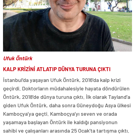
Ufuk Öntürk
KALP KRİZİNİ ATLATIP DÜNYA TURUNA ÇIKTI
İstanbul’da yaşayan Ufuk Öntürk, 2016’da kalp krizi
geçirdi. Doktorların müdahalesiyle hayata döndürülen
Öntürk, 2018’de dünya turuna çıktı. İlk olarak Tayland’a
giden Ufuk Öntürk, daha sonra Güneydoğu Asya ülkesi
Kamboçya’ya geçti. Kamboçya’yı seven ve orada
yaşamaya başlayan Öntürk ile kaldığı pansiyonun
sahibi ve çalışanları arasında 25 Ocak’ta tartışma çıktı.