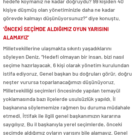
hedefe koymanız ne kadar doğruydu? 99 kişiden 40
kişiye düşmüş olan yönetiminizle daha ne kadar
görevde kalmayı düşünüyorsunuz?” diye konuştu.
‘ÖNCEKİ SEÇİMDE ALDIĞIMIZ OYUN YARISINI
ALAMAYIZ’
Milletvekillerine ulaşmakta sıkıntı yaşadıklarını
söyleyen Deniz, “Hedefi olmayan bir insan, bizi nasıl
seçime hazırlayacak. 6 kişi olarak yönetim kurulundan
istifa ediyoruz. Genel başkan bu doğruları görür, doğru
neşter vurursa toparlanacağımızı düşünüyoruz.
Milletvekilliği seçimleri öncesinde yapılan temayül
yoklamasında bazı ilçelerde usulsüzlük yapıldı. İl
başkanına söylememize rağmen bu duruma müdahale
etmedi. İttifak ile ilgili genel başkanımızın kararına
saygılıyız. Bu il başkanıyla yerel seçimlerde, önceki
seçimde aldığımız oyların yarısını bile alamayız. Genel