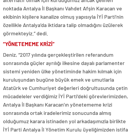
alternatif olmak için kurduğumuz ancak gelinen
noktada Antalya İl Başkanı Vahdet Afşin Karacan ve
ekibinin kişilere kanalize olmuş yapısıyla İYİ Parti’nin
özellikle Antalya’da iktidara talip olmadığını üzülerek
görmekteyiz.” dedi.
“YÖNETEMEME KRİZİ”
Deniz, “2017 yılında gerçekleştirilen referandum
sonrasında güçler ayrılığı ilkesine dayalı parlamenter
sistemi yeniden ülke yönetiminde hakim kılmak için
kuruluşundan bugüne büyük emek ve umutlarla
Atatürk ve Cumhuriyet değerleri doğrultusunda çetin
mücadeleler verdiğimiz İYİ Parti’deki görevlerimizden,
Antalya İl Başkanı Karacan’ın yönetememe krizi
sonrasında ortak iradelerimiz sonucunda almış
olduğumuz karara istinaden yol arkadaşımızla birlikte
İYİ Parti Antalya İl Yönetim Kurulu üyeliğimizden istifa