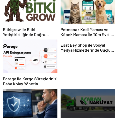
Bitkigrow ile Bitki
Petmona : Kedi Maması ve
Yetiştiriciliğinde Doğru
Köpek Maması İle Tüm Evcil
Ekipman ve Ürün Seçimi
Hayvan Ürünleri
Esat Bey Shop ile Sosyal
Medya Hizmetlerinde Güçlü
Panel Deneyimi
Porego ile Kargo Süreçlerinizi
Daha Kolay Yönetin