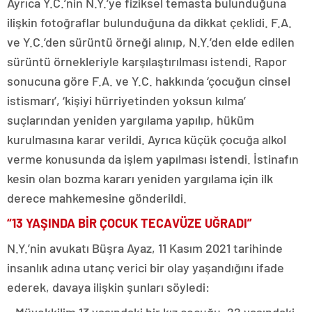
Ayrıca Y.C.’nin N.Y.’ye fiziksel temasta bulunduğuna
ilişkin fotoğraflar bulunduğuna da dikkat çeklidi. F.A.
ve Y.C.’den sürüntü örneği alınıp, N.Y.’den elde edilen
sürüntü örnekleriyle karşılaştırılması istendi. Rapor
sonucuna göre F.A. ve Y.C. hakkında ‘çocuğun cinsel
istismarı’, ‘kişiyi hürriyetinden yoksun kılma’
suçlarından yeniden yargılama yapılıp, hüküm
kurulmasına karar verildi. Ayrıca küçük çocuğa alkol
verme konusunda da işlem yapılması istendi. İstinafın
kesin olan bozma kararı yeniden yargılama için ilk
derece mahkemesine gönderildi.
“13 YAŞINDA BİR ÇOCUK TECAVÜZE UĞRADI”
N.Y.’nin avukatı Büşra Ayaz, 11 Kasım 2021 tarihinde
insanlık adına utanç verici bir olay yaşandığını ifade
ederek, davaya ilişkin şunları söyledi: