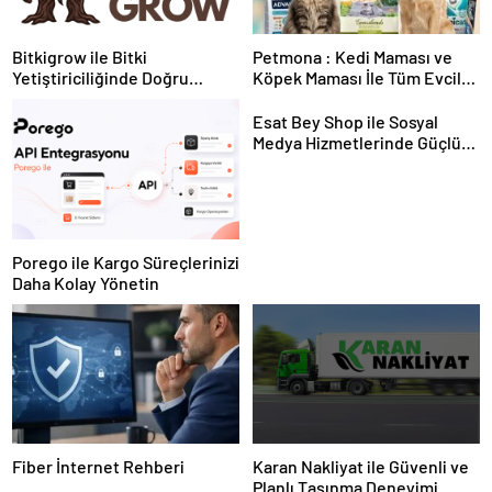
Bitkigrow ile Bitki
Petmona : Kedi Maması ve
Yetiştiriciliğinde Doğru
Köpek Maması İle Tüm Evcil
Ekipman ve Ürün Seçimi
Hayvan Ürünleri
Esat Bey Shop ile Sosyal
Medya Hizmetlerinde Güçlü
Panel Deneyimi
Porego ile Kargo Süreçlerinizi
Daha Kolay Yönetin
Fiber İnternet Rehberi
Karan Nakliyat ile Güvenli ve
Planlı Taşınma Deneyimi