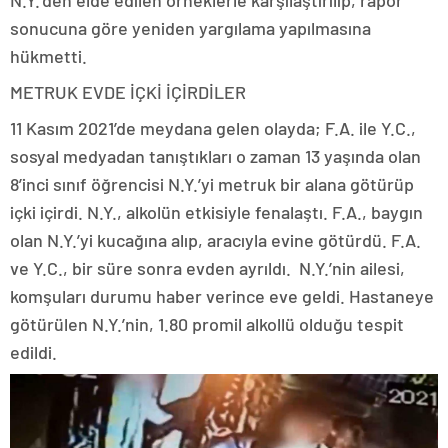
N.Y.’den elde edilen örneklerle karşılaştırılıp, rapor
sonucuna göre yeniden yargılama yapılmasına
hükmetti.
METRUK EVDE İÇKİ İÇİRDİLER
11 Kasım 2021’de meydana gelen olayda; F.A. ile Y.C.,
sosyal medyadan tanıştıkları o zaman 13 yaşında olan
8’inci sınıf öğrencisi N.Y.’yi metruk bir alana götürüp
içki içirdi. N.Y., alkolün etkisiyle fenalaştı. F.A., baygın
olan N.Y.’yi kucağına alıp, aracıyla evine götürdü. F.A.
ve Y.C., bir süre sonra evden ayrıldı. N.Y.’nin ailesi,
komşuları durumu haber verince eve geldi. Hastaneye
götürülen N.Y.’nin, 1.80 promil alkollü olduğu tespit
edildi.