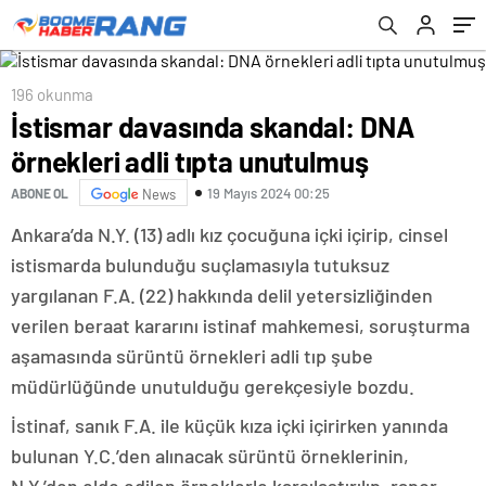
196 okunma
İstismar davasında skandal: DNA
örnekleri adli tıpta unutulmuş
19 Mayıs 2024 00:25
ABONE OL
News
Ankara’da N.Y. (13) adlı kız çocuğuna içki içirip, cinsel
istismarda bulunduğu suçlamasıyla tutuksuz
yargılanan F.A. (22) hakkında delil yetersizliğinden
verilen beraat kararını istinaf mahkemesi, soruşturma
aşamasında sürüntü örnekleri adli tıp şube
müdürlüğünde unutulduğu gerekçesiyle bozdu.
İstinaf, sanık F.A. ile küçük kıza içki içirirken yanında
bulunan Y.C.’den alınacak sürüntü örneklerinin,