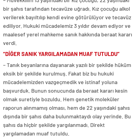
– Müvekkilim 13 yaşındaki bir kız çocuğu, 22 yaşındaki
bir şahıs tarafından tecavüze uğradı. Kız çocuğu alkol
verilerek bayıltılıp kendi evine götürülüyor ve tecavüz
ediliyor. Hukuki mücadelemiz 3 yıldır devam ediyor ve
maalesef yerel mahkeme sanık hakkında beraat kararı
verdi.
“DİĞER SANIK YARGILAMADAN MUAF TUTULDU”
– Tanık beyanlarına dayanarak yazılı bir şekilde hüküm
eksik bir şekilde kurulmuş. Fakat biz bu hukuki
mücadelemizden vazgeçmedik ve istinaf yoluna
başvurduk. Bunun sonucunda da beraat kararı kesin
olmak suretiyle bozuldu. Hem genetik moleküler
raporun alınmamış olması, hem de 22 yaşındaki şahıs
dışında bir şahıs daha bulunmaktaydı olay yerinde. Bu
şahıs da hiçbir şekilde yargılanmadı. Direkt
yargılamadan muaf tutuldu.