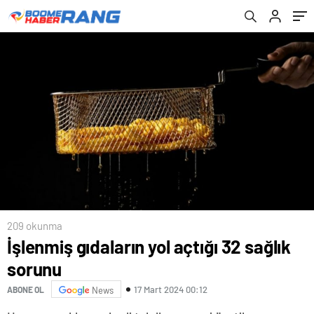
209 okunma
İşlenmiş gıdaların yol açtığı 32 sağlık
sorunu
17 Mart 2024 00:12
ABONE OL
News