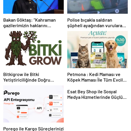
Bakan Göktaş: “Kahraman
Polise bıçakla saldıran
gazilerimizin haklarını
şüpheli ayağından vurularak
güçlendiren yeni bir dönemin
yakalandı
kapılarını aralıyoruz”
Bitkigrow ile Bitki
Petmona : Kedi Maması ve
Yetiştiriciliğinde Doğru
Köpek Maması İle Tüm Evcil
Ekipman ve Ürün Seçimi
Hayvan Ürünleri
Esat Bey Shop ile Sosyal
Medya Hizmetlerinde Güçlü
Panel Deneyimi
Porego ile Kargo Süreçlerinizi