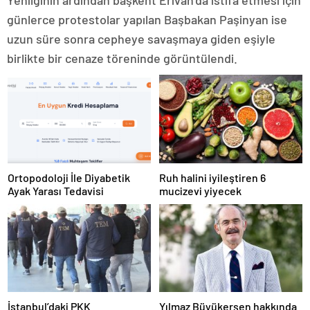
Yenilginin ardından başkent Erivan’da istifa etmesi için
günlerce protestolar yapılan Başbakan Paşinyan ise
uzun süre sonra cepheye savaşmaya giden eşiyle
birlikte bir cenaze töreninde görüntülendi.
Ortopodoloji İle Diyabetik
Ruh halini iyileştiren 6
Ayak Yarası Tedavisi
mucizevi yiyecek
İstanbul’daki PKK
Yılmaz Büyükerşen hakkında