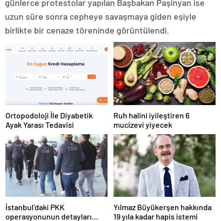
günlerce protestolar yapılan Başbakan Paşinyan ise
uzun süre sonra cepheye savaşmaya giden eşiyle
birlikte bir cenaze töreninde görüntülendi.
Ortopodoloji İle Diyabetik
Ruh halini iyileştiren 6
Ayak Yarası Tedavisi
mucizevi yiyecek
İstanbul’daki PKK
Yılmaz Büyükerşen hakkında
operasyonunun detayları
19 yıla kadar hapis istemi