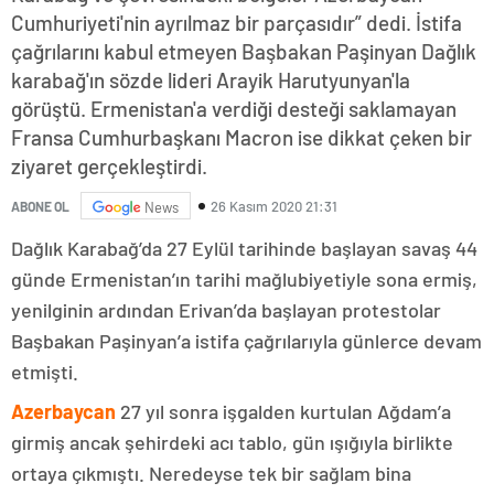
Cumhuriyeti'nin ayrılmaz bir parçasıdır” dedi. İstifa
çağrılarını kabul etmeyen Başbakan Paşinyan Dağlık
karabağ'ın sözde lideri Arayik Harutyunyan'la
görüştü. Ermenistan'a verdiği desteği saklamayan
Fransa Cumhurbaşkanı Macron ise dikkat çeken bir
ziyaret gerçekleştirdi.
26 Kasım 2020 21:31
ABONE OL
News
Dağlık Karabağ’da 27 Eylül tarihinde başlayan savaş 44
günde Ermenistan’ın tarihi mağlubiyetiyle sona ermiş,
yenilginin ardından Erivan’da başlayan protestolar
Başbakan Paşinyan’a istifa çağrılarıyla günlerce devam
etmişti.
Azerbaycan
27 yıl sonra işgalden kurtulan Ağdam’a
girmiş ancak şehirdeki acı tablo, gün ışığıyla birlikte
ortaya çıkmıştı. Neredeyse tek bir sağlam bina