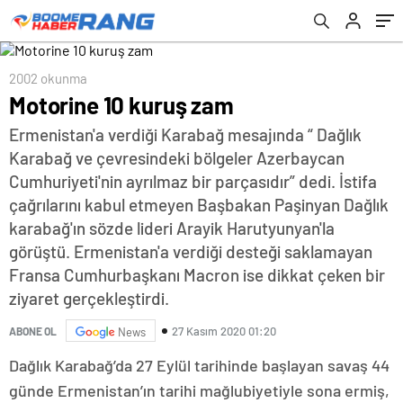
2002 okunma
Motorine 10 kuruş zam
Ermenistan'a verdiği Karabağ mesajında “ Dağlık
Karabağ ve çevresindeki bölgeler Azerbaycan
Cumhuriyeti'nin ayrılmaz bir parçasıdır” dedi. İstifa
çağrılarını kabul etmeyen Başbakan Paşinyan Dağlık
karabağ'ın sözde lideri Arayik Harutyunyan'la
görüştü. Ermenistan'a verdiği desteği saklamayan
Fransa Cumhurbaşkanı Macron ise dikkat çeken bir
ziyaret gerçekleştirdi.
27 Kasım 2020 01:20
ABONE OL
News
Dağlık Karabağ’da 27 Eylül tarihinde başlayan savaş 44
günde Ermenistan’ın tarihi mağlubiyetiyle sona ermiş,