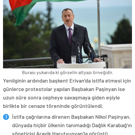
Burası yukarıda ki görselin altyazı örneğidir.
Yenilginin ardından başkent Erivan’da istifa etmesi için
günlerce protestolar yapılan Başbakan Paşinyan ise
uzun süre sonra cepheye savaşmaya giden eşiyle
birlikte bir cenaze töreninde görüntülendi.
İstifa çağrılarına direnen Başbakan Nikol Paşinyan,
dünyada hiçbir ülkenin tanımadığı Dağlık Karabağ’ın
yöneticisi Arayik Harutyunyan’la görüştü.