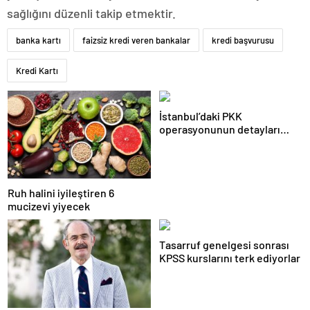
sağlığını düzenli takip etmektir.
banka kartı
faizsiz kredi veren bankalar
kredi başvurusu
Kredi Kartı
İstanbul’daki PKK
operasyonunun detayları
ortaya çıktı
Ruh halini iyileştiren 6
mucizevi yiyecek
Tasarruf genelgesi sonrası
KPSS kurslarını terk ediyorlar