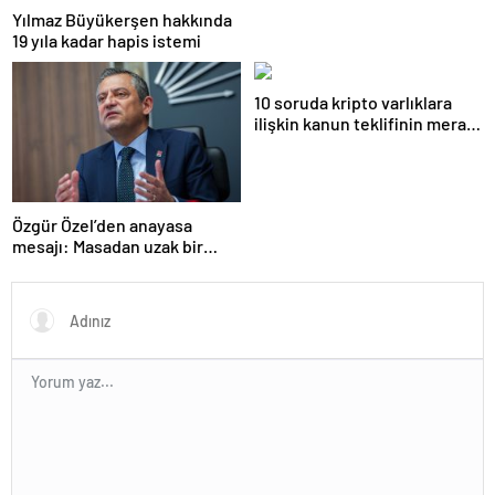
Yılmaz Büyükerşen hakkında
19 yıla kadar hapis istemi
10 soruda kripto varlıklara
ilişkin kanun teklifinin merak
edilenleri
Özgür Özel’den anayasa
mesajı: Masadan uzak bir
noktadayız