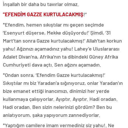
İnşallah bir daha bu tavırlar olmaz.
“EFENDİM GAZZE KURTULACAKMIŞ
!”
*Efendim, hemen sıkıştılar mı geçen seçimde
‘Esenyurt düşerse, Mekke düşüyordu!’ Şimdi, ‘31
Mart’tan sonra Gazze kurtulacakmış!’ Allah’tan korkun
yahu! Ağzınızı açamadınız yahu! Lahey’e Uluslararası
Adalet Divan’na, Afrika’nın ta dibindeki Güney Afrika
Cumhuriyeti dava açtı. Sen ağzını açamadın.
*Ondan sonra, ‘Efendim Gazze kurtulacakmış!’
Sıkıştılar mı biz Yaradan’a sığınıyoruz, onlar Yaradan’ın
bize emanet ettiği inancımızı, dinimizi her yerde
kullanmaya çalışıyorlar. Ayıptır. Ayıptır. Hadi oradan.
Hadi oradan. Ben sizin nelerinizi gördüm? Ben bu
anlatıyorum, şaka yapıyorum zannediyorlar.
*Yaptığım camilere imam vermediniz siz yahu!. Ne