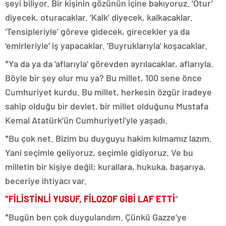
şeyi biliyor. Bir kişinin gözünün içine bakıyoruz. ‘Otur’
diyecek, oturacaklar. ‘Kalk’ diyecek, kalkacaklar.
‘Tensipleriyle’ göreve gidecek, girecekler ya da
‘emirleriyle’ iş yapacaklar. ‘Buyruklarıyla’ koşacaklar.
*Ya da ya da ‘aflarıyla’ görevden ayrılacaklar, aflarıyla.
Böyle bir şey olur mu ya? Bu millet, 100 sene önce
Cumhuriyet kurdu. Bu millet, herkesin özgür iradeye
sahip olduğu bir devlet, bir millet olduğunu Mustafa
Kemal Atatürk’ün Cumhuriyeti’yle yaşadı.
*Bu çok net. Bizim bu duyguyu hakim kılmamız lazım.
Yani seçimle geliyoruz, seçimle gidiyoruz. Ve bu
milletin bir kişiye değil; kurallara, hukuka, başarıya,
beceriye ihtiyacı var.
“FİLİSTİNLİ YUSUF, FİLOZOF GİBİ LAF ETTİ
”
*Bugün ben çok duygulandım. Çünkü Gazze’ye