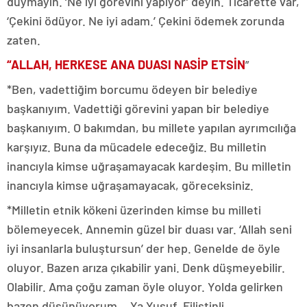
duymayın. ‘Ne iyi görevini yapıyor’ deyin. Ticarette var,
‘Çekini ödüyor. Ne iyi adam.’ Çekini ödemek zorunda
zaten.
“ALLAH, HERKESE ANA DUASI NASİP ETSİN
”
*Ben, vadettiğim borcumu ödeyen bir belediye
başkanıyım. Vadettiği görevini yapan bir belediye
başkanıyım. O bakımdan, bu millete yapılan ayrımcılığa
karşıyız. Buna da mücadele edeceğiz. Bu milletin
inancıyla kimse uğraşamayacak kardeşim. Bu milletin
inancıyla kimse uğraşamayacak, göreceksiniz.
*Milletin etnik kökeni üzerinden kimse bu milleti
bölemeyecek. Annemin güzel bir duası var. ‘Allah seni
iyi insanlarla buluştursun’ der hep. Genelde de öyle
oluyor. Bazen arıza çıkabilir yani. Denk düşmeyebilir.
Olabilir. Ama çoğu zaman öyle oluyor. Yolda gelirken
bazen düşünüyorum… Ya Yusuf, Filistinli…