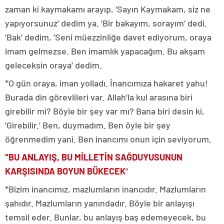
zaman ki kaymakamı arayıp, ‘Sayın Kaymakam, siz ne
yapıyorsunuz’ dedim ya. ‘Bir bakayım, sorayım’ dedi.
‘Bak’ dedim, ‘Seni müezzinliğe davet ediyorum, oraya
imam gelmezse. Ben imamlık yapacağım. Bu akşam
geleceksin oraya’ dedim.
*O gün oraya, iman yolladı. İnancımıza hakaret yahu!
Burada din görevlileri var. Allah’la kul arasına biri
girebilir mi? Böyle bir şey var mı? Bana biri desin ki,
‘Girebilir.’ Ben, duymadım. Ben öyle bir şey
öğrenmedim yani. Ben inancımı onun için seviyorum.
“BU ANLAYIŞ, BU MİLLETİN SAĞDUYUSUNUN
KARŞISINDA BOYUN BÜKECEK
”
*Bizim inancımız, mazlumların inancıdır. Mazlumların
şahıdır. Mazlumların yanındadır. Böyle bir anlayışı
temsil eder. Bunlar, bu anlayış baş edemeyecek, bu