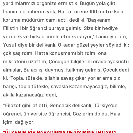
yardımlarımızı organize etmiştik. Bugün yola çıktı.
İnanın hiç haberim yok. Hatta törene 100 metre kala
koruma müdürüm camı açtı, dedi ki, ‘Başkanım,
Filistinli bir öğrenci buraya gelmiş. Size bir hediye
verecek ve birkaç cümle etmek istiyor.’ Tanımıyorum.
Yusuf diye bir delikanlı. O kadar güzel şeyler söyledi ki;
çok şaşırdım. Hatta konuşmamı bitirdim, ona
mikrofonu uzattım. Çocuğun bilgilerini orada ayaküstü
almışlar. Bu açılışı duymuş, kalkmış gelmiş. Çocuk dedi
ki, ‘Topla, tüfekle, silahla savaş çıkarıyorlar ama biz
barışı, topla tüfekle, savaşla kazanmayacağız; bilimle,
akılla kazanacağız’ dedi.
*Filozof gibi laf etti. Gencecik delikanlı. Türkiye’de
öğrenci, üniversite öğrencisi. Gözlerim doldu. Hala
içimi dağlıyor.
“ÜLKENİN BİR PARADİGMA DEĞİŞİMİNE İHTİYACI