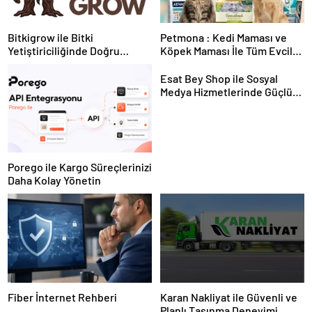
Bitkigrow ile Bitki
Petmona : Kedi Maması ve
Yetiştiriciliğinde Doğru
Köpek Maması İle Tüm Evcil
Ekipman ve Ürün Seçimi
Hayvan Ürünleri
Esat Bey Shop ile Sosyal
Medya Hizmetlerinde Güçlü
Panel Deneyimi
Porego ile Kargo Süreçlerinizi
Daha Kolay Yönetin
Fiber İnternet Rehberi
Karan Nakliyat ile Güvenli ve
Planlı Taşınma Deneyimi