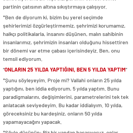
partinin çatısının altına sıkıştırmaya çalışıyor.
*Ben de diyorum ki, bizim bu yerel seçimde
şehirlerimizi özgürleştirmemiz, şehrimizi korumamız,
halkçı politikalarla, insanını düşünen, malın sahibinin
insanlarımız, şehrimizin insanları olduğunu hissettiren
bir dönemi var etme çabası içerisindeyiz. Ben, onu
temsil ediyorum.
“
ONLARIN 25 YILDA YAPTIĞINI, BEN 5 YILDA YAPTIM
”
*Şunu söyleyeyim. Proje mi? Vallahi onların 25 yılda
yaptığını, ben iddia ediyorum, 5 yılda yaptım. Bunu
paradigmalarını, değişimlerini, parametrelerini tek tek
anlatacak seviyedeyim. Bu kadar iddialıyım. 10 yılda,
göreceksiniz bu kardeşiniz, onların 50 yılda
yapamayacağını yapacak.
*Şöyle düşünün: Biz bir yandan başarıyoruz, onlar