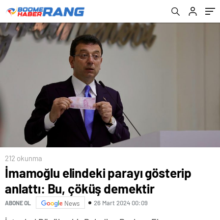
212 okunma
İmamoğlu elindeki parayı gösterip
anlattı: Bu, çöküş demektir
26 Mart 2024 00:09
ABONE OL
News