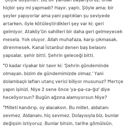
hiçbir şey mi yapmadı? Hayır, yaptı. Şöyle ama; bir
şeyler yapıyorlar ama yani yaptıkları şu seviyede
artarken, öyle kötüleştirdikleri şey var ki; geri
gelmiyor. Ataköy’ün sahilleri bir daha geri gelmeyecek
mesela. Yok oluyor. Allah muhafaza, karşı çıkmasak,
direnmesek, Kanal İstanbul denen baş belasını
yapsalar, şehir bitti. Şehrin geleceği bitti.
*O kadar riyakar bir tavır ki; ‘Şehrin gündeminde
olmayan, bizim de gündemimizde olmaz.’ Yani
dolambaçlı lafları utanç verici biliyor musunuz? Mertçe
yapın işinizi. Niye 2 sene önce ‘ya-pa-ca-ğız’ diye
heceliyorsun? Bugün ağzına alamıyorsun Niye?
*Milleti kandırıp, oy alacaksın. Bu millet, aldatanı
sevmez. Aldananı, hiç sevmez. Dolayısıyla biz, bunlar
değişsin istiyoruz. Bunlar bitsin, tarihe gömülsün.