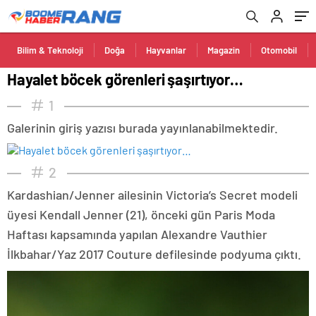
Bilim & Teknoloji
Doğa
Hayvanlar
Magazin
Otomobil
Hayalet böcek görenleri şaşırtıyor…
1
Galerinin giriş yazısı burada yayınlanabilmektedir.
2
Kardashian/Jenner ailesinin Victoria’s Secret modeli
üyesi Kendall Jenner (21), önceki gün Paris Moda
Haftası kapsamında yapılan Alexandre Vauthier
İlkbahar/Yaz 2017 Couture defilesinde podyuma çıktı.