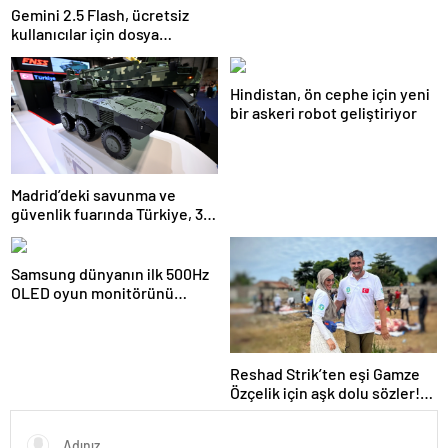
Gemini 2.5 Flash, ücretsiz
kullanıcılar için dosya
yüklemeyi devre dışı
bırakıyor
Hindistan, ön cephe için yeni
bir askeri robot geliştiriyor
Madrid’deki savunma ve
güvenlik fuarında Türkiye, 32
firmayla ilgi odağı
Samsung dünyanın ilk 500Hz
OLED oyun monitörünü
piyasaya sürdü
Reshad Strik’ten eşi Gamze
Özçelik için aşk dolu sözler!
“Benim cennetim…”