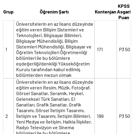
KPSS
Grup
Öğrenim Şartı
Kontenjan
Asgari
Puan
Üniversitelerin en az lisans düzeyinde
eğitim veren Bilişim Sistemleri ve
Teknolojileri, Bilgisayar Bilimleri,
Bilgisayar Mühendisliği, Bilişim
Sistemleri Mühendisliği, Bilgisayar ve
1
171
P3 50
Öğretim Teknolojileri Öğretmenliği
bölümleri ile bu bölümlere
eşdeğerliği/denkliği Yükseköğretim
Kurulu tarafından kabul edilmiş
bölümlerden mezun olmak
Üniversitelerin en az lisans düzeyinde
eğitim veren Resim, Müzik, Fotoğraf,
Görsel Sanatlar, Seramik, Heykel,
Geleneksel Türk Sanatları, El
Sanatları, Grafik Sanatlar, Grafik
Tasarımı, Görsel İletişim Tasarımı,
2
İletişim ve Tasarımı, İletişim Bilimleri,
199
P3 50
Yeni Medya ve İletişim, Halkla İlişkiler,
Radyo Televizyon ve Sinema
bölümleri ile bu bölümlere