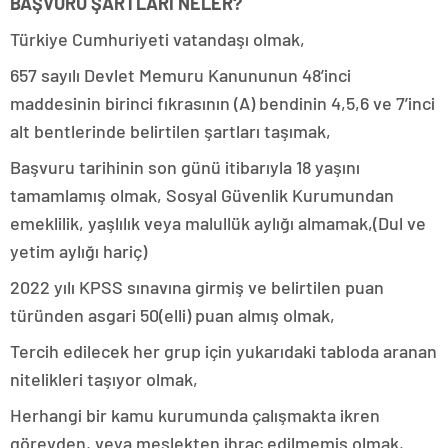
BAŞVURU ŞARTLARI NELER?
Türkiye Cumhuriyeti vatandaşı olmak,
657 sayılı Devlet Memuru Kanununun 48’inci
maddesinin birinci fıkrasının (A) bendinin 4,5,6 ve 7’inci
alt bentlerinde belirtilen şartları taşımak,
Başvuru tarihinin son günü itibarıyla 18 yaşını
tamamlamış olmak, Sosyal Güvenlik Kurumundan
emeklilik, yaşlılık veya malullük aylığı almamak,(Dul ve
yetim aylığı hariç)
2022 yılı KPSS sınavına girmiş ve belirtilen puan
türünden asgari 50(elli) puan almış olmak,
Tercih edilecek her grup için yukarıdaki tabloda aranan
nitelikleri taşıyor olmak,
Herhangi bir kamu kurumunda çalışmakta ikren
görevden, veya meslekten ihraç edilmemiş olmak,