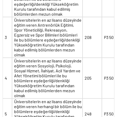
eşdeğerliği/denkliği Yükseköğretim
Kurulu tarafından kabul edilmiş
bölümlerden mezun olmak
Üniversitelerin en az lisans düzeyinde
eğitim veren Antrenörlük Eğitimi,
Spor Yöneticiliği, Rekreasyon,
Egzersiz ve Spor Bilimleri bölümleri
3
208
P3 50
ile bu bölümlere eşdeğerliği/denkliği
Yükseköğretim Kurulu tarafından
kabul edilmiş bölümlerden mezun
olmak
Üniversitelerin en az lisans düzeyinde
eğitim veren Sosyoloji, Psikoloji,
Sosyal Hizmet, İlahiyat, Acil Yardım ve
Afet Yönetimi bölümleri ile bu
4
205
P3 50
bölümlere eşdeğerliği/denkliği
Yükseköğretim Kurulu tarafından
kabul edilmiş bölümlerden mezun
olmak
Üniversitelerin en az lisans düzeyinde
eğitim veren herhangi bir bölüm ile bu
bölümlere eşdeğerliği/denkliği
5
248
P3 50
Yükseköğretim Kurulu tarafından